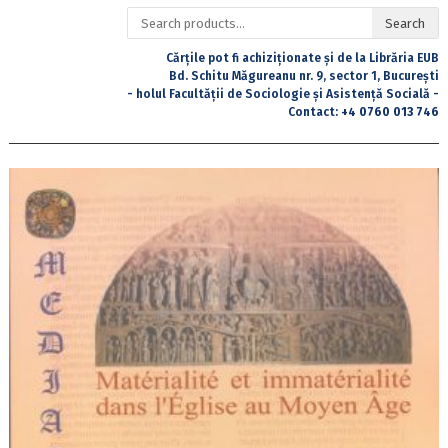
Search
Search
for:
Cărțile pot fi achiziționate și de la Librăria EUB
Bd. Schitu Măgureanu nr. 9, sector 1, București
- holul Facultății de Sociologie și Asistență Socială -
Contact:
+4 0760 013 746