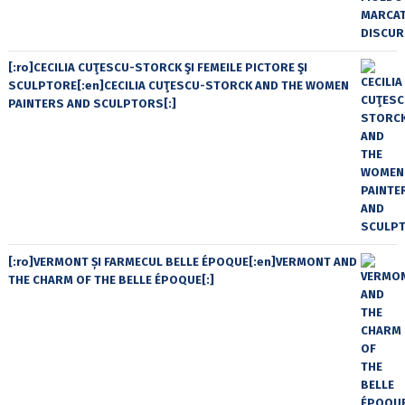
[:ro]CECILIA CUŢESCU-STORCK ŞI FEMEILE PICTORE ŞI
SCULPTORE[:en]CECILIA CUŢESCU-STORCK AND THE WOMEN
PAINTERS AND SCULPTORS[:]
[:ro]VERMONT ȘI FARMECUL BELLE ÉPOQUE[:en]VERMONT AND
THE CHARM OF THE BELLE ÉPOQUE[:]