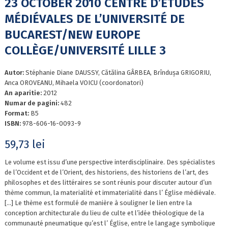
23 OCTOBER 2010 CENTRE D’ÉTUDES
MÉDIÉVALES DE L’UNIVERSITÉ DE
BUCAREST/NEW EUROPE
COLLÈGE/UNIVERSITÉ LILLE 3
Autor:
Stéphanie Diane DAUSSY, Cătălina GÂRBEA, Brîndușa GRIGORIU,
Anca OROVEANU, Mihaela VOICU (coordonatori)
An aparitie:
2012
Numar de pagini:
482
Format:
B5
ISBN:
978-606-16-0093-9
59,73
lei
Le volume est issu d’une perspective interdisciplinaire. Des spécialistes
de l’Occident et de l’Orient, des historiens, des historiens de l’art, des
philosophes et des littéraires se sont réunis pour discuter autour d’un
thème commun, la materialité et immaterialité dans l’ Église médiévale.
[…] Le thème est formulé de manière à souligner le lien entre la
conception architecturale du lieu de culte et l’idée théologique de la
communauté pneumatique qu’est l’ Église, entre le langage symbolique