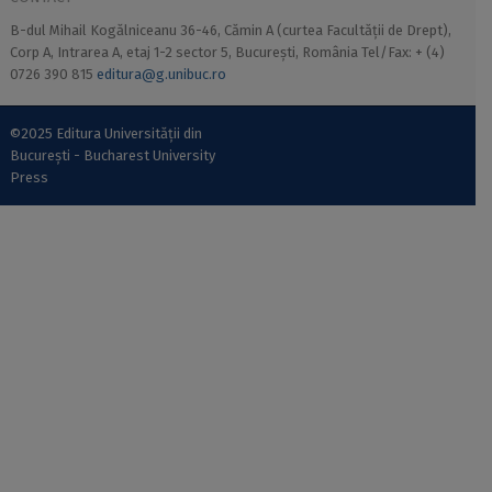
B-dul Mihail Kogălniceanu 36-46, Cămin A (curtea Facultății de Drept),
Corp A, Intrarea A, etaj 1-2 sector 5, București, România Tel/Fax: + (4)
0726 390 815
editura@g.unibuc.ro
©2025 Editura Universității din
București - Bucharest University
Press