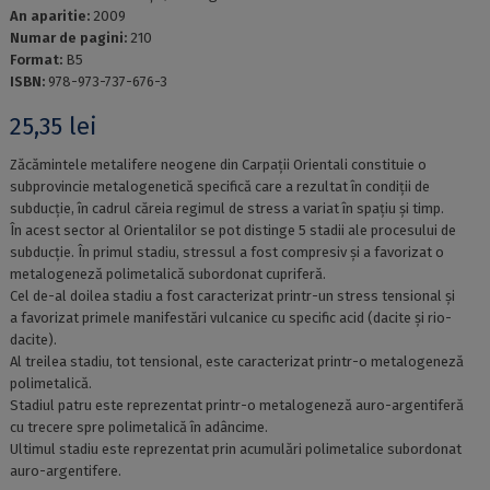
An aparitie:
2009
Numar de pagini:
210
Format:
B5
ISBN:
978-973-737-676-3
25,35
lei
Zăcămintele metalifere neogene din Carpații Orientali constituie o
subprovincie metalogenetică specifică care a rezultat în condiții de
subducție, în cadrul căreia regimul de stress a variat în spațiu și timp.
În acest sector al Orientalilor se pot distinge 5 stadii ale procesului de
subducție. În primul stadiu, stressul a fost compresiv și a favorizat o
metalogeneză polimetalică subordonat cupriferă.
Cel de-al doilea stadiu a fost caracterizat printr-un stress tensional și
a favorizat primele manifestări vulcanice cu specific acid (dacite și rio-
dacite).
Al treilea stadiu, tot tensional, este caracterizat printr-o metalogeneză
polimetalică.
Stadiul patru este reprezentat printr-o metalogeneză auro-argentiferă
cu trecere spre polimetalică în adâncime.
Ultimul stadiu este reprezentat prin acumulări polimetalice subordonat
auro-argentifere.