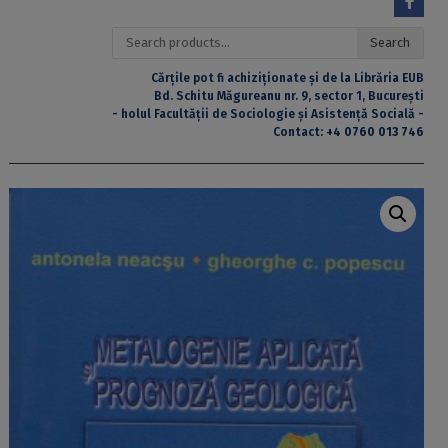
Search
Search
for:
Cărțile pot fi achiziționate și de la Librăria EUB
Bd. Schitu Măgureanu nr. 9, sector 1, București
- holul Facultății de Sociologie și Asistență Socială -
Contact:
+4 0760 013 746