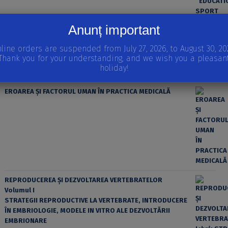
Anunț important
line orders are suspended from July 27, 2026, to August 30, 20
Thank you for your understanding, and we wish you a pleasan
holiday!
EROAREA ȘI FACTORUL UMAN ÎN PRACTICA MEDICALĂ
REPRODUCEREA ȘI DEZVOLTAREA VERTEBRATELOR
Volumul I
STRATEGII REPRODUCTIVE LA VERTEBRATE, INTRODUCERE
ÎN EMBRIOLOGIE, MODELE IN VITRO ALE DEZVOLTĂRII
EMBRIONARE