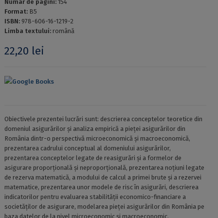
Numar de pagini:
154
Format:
B5
ISBN:
978-606-16-1219-2
Limba textului:
română
22,20
lei
Google Books
Obiectivele prezentei lucrări sunt: descrierea conceptelor teoretice din
domeniul asigurărilor și analiza empirică a pieței asigurărilor din
România dintr-o perspectivă microeconomică și macroeconomică,
prezentarea cadrului conceptual al domeniului asigurărilor,
prezentarea conceptelor legate de reasigurări și a formelor de
asigurare proporțională și neproporțională, prezentarea noțiuni legate
de rezerva matematică, a modului de calcul a primei brute și a rezervei
matematice, prezentarea unor modele de risc în asigurări, descrierea
indicatorilor pentru evaluarea stabilității economico-financiare a
societăților de asigurare, modelarea pieței asigurărilor din România pe
baza datelor de la nivel microeconomic și macroeconomic.