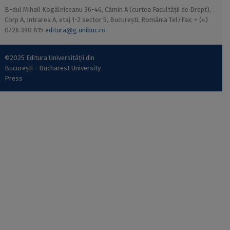
B-dul Mihail Kogălniceanu 36-46, Cămin A (curtea Facultății de Drept),
Corp A, Intrarea A, etaj 1-2 sector 5, București, România Tel/Fax: + (4)
0726 390 815
editura@g.unibuc.ro
©2025 Editura Universității din
București - Bucharest University
Press