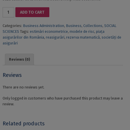
METODE
ADD TO CART
CANTITATIVE
ÎN
Categories:
Business Administration
,
Business
,
Collections
,
SOCIAL
ASIGURĂRI
SCIENCES
Tags:
estimări econometrice
,
modele de risc
,
piața
quantity
asigurărilor din România
,
reasigurări
,
rezerva matematică
,
societăți de
asigurări
Reviews (0)
Reviews
There are no reviews yet.
Only logged in customers who have purchased this product may leave a
review.
Related products