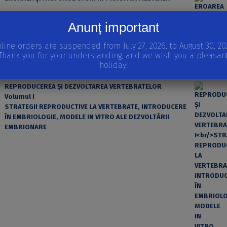
Anunț important
line orders are suspended from July 27, 2026, to August 30, 20
Thank you for your understanding, and we wish you a pleasan
holiday!
REPRODUCEREA ȘI DEZVOLTAREA VERTEBRATELOR
Volumul I
STRATEGII REPRODUCTIVE LA VERTEBRATE, INTRODUCERE
ÎN EMBRIOLOGIE, MODELE IN VITRO ALE DEZVOLTĂRII
EMBRIONARE