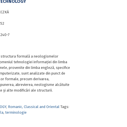
TECHNOLOGY
ECZKÁ
152
0240-7
e structura formală a neologismelor
omeniul tehnologiei informației din limba
ele, provenite din limba engleză, specifice
 computerizate, sunt analizate din punct de
lor formale, precum derivarea,
unerea, abrevierea, neologisme alcătuite
 și alte modificări ale structurii.
OGY
,
Romanic, Classical and Oriental
Tags:
la
,
terminologie