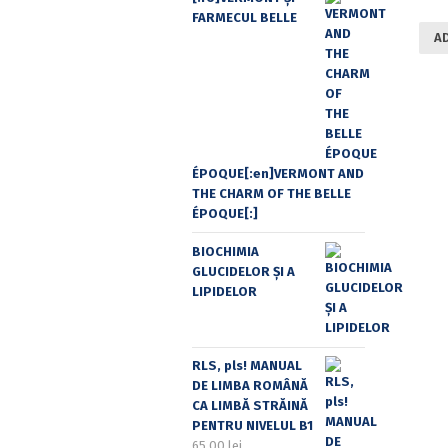
FARMECUL BELLE
A
ÉPOQUE[:en]VERMONT AND
THE CHARM OF THE BELLE
ÉPOQUE[:]
BIOCHIMIA
GLUCIDELOR ȘI A
LIPIDELOR
RLS, pls! MANUAL
DE LIMBA ROMÂNĂ
CA LIMBĂ STRĂINĂ
PENTRU NIVELUL B1
65,00
lei