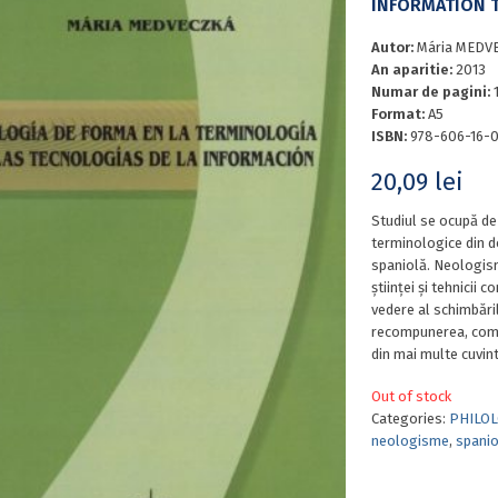
INFORMATION 
Autor:
Mária MEDV
An aparitie:
2013
Numar de pagini:
Format:
A5
ISBN:
978-606-16-
20,09
lei
Studiul se ocupă d
terminologice din d
spaniolă. Neologism
științei și tehnicii
vedere al schimbări
recompunerea, comp
din mai multe cuvinte
Out of stock
Categories:
PHILOL
neologisme
,
spanio