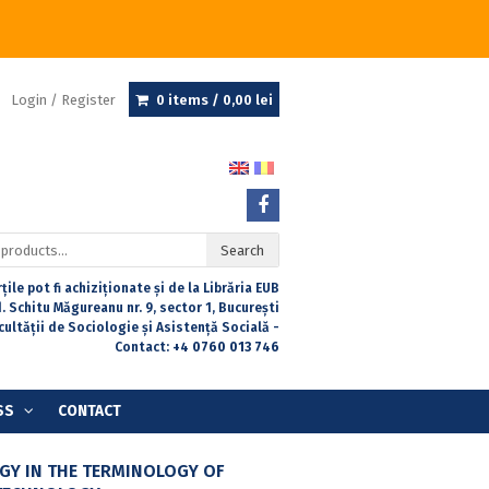
Login / Register
0 items /
0,00
lei
Search
țile pot fi achiziționate și de la Librăria EUB
. Schitu Măgureanu nr. 9, sector 1, București
acultății de Sociologie și Asistență Socială -
Contact:
+4 0760 013 746
SS
CONTACT
GY IN THE TERMINOLOGY OF