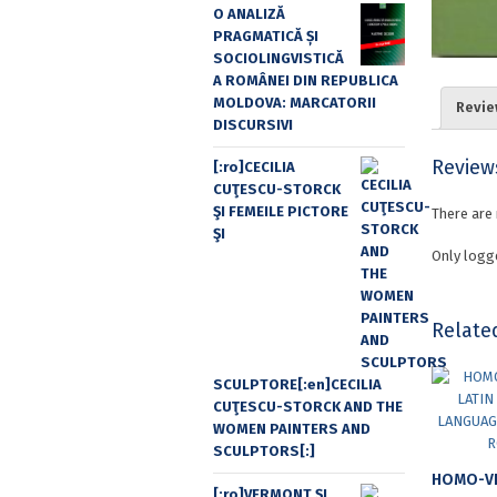
O ANALIZĂ
PRAGMATICĂ ȘI
SOCIOLINGVISTICĂ
A ROMÂNEI DIN REPUBLICA
MOLDOVA: MARCATORII
Revie
DISCURSIVI
Review
[:ro]CECILIA
CUŢESCU-STORCK
ŞI FEMEILE PICTORE
There are 
ŞI
Only logg
Relate
SCULPTORE[:en]CECILIA
CUŢESCU-STORCK AND THE
WOMEN PAINTERS AND
SCULPTORS[:]
[:ro]VERMONT ȘI