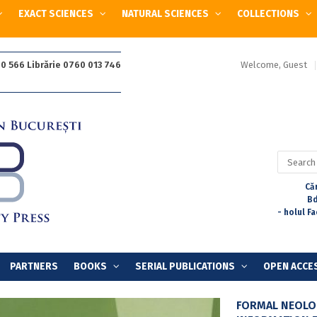
EXACT SCIENCES
NATURAL SCIENCES
COLLECTIONS
Welcome, Guest
0 566 Librărie 0760 013 746
Search
for:
Căr
Bd
- holul F
PARTNERS
BOOKS
SERIAL PUBLICATIONS
OPEN ACCE
FORMAL NEOLO