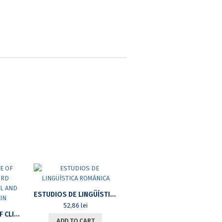
ESTUDIOS DE LINGÜÍSTICA ROMÁNICA
52,86
lei
VARIABLE USAGE OF CLITICS OF THE 3RD PERSON IN CENTRAL AND NORTHERN SPAIN
ADD TO CART