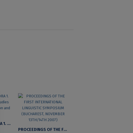
PHILOLOGICA PRIORA 1. UNITY AND DIVERSITY. STUDIES OF LITERATURE, CIVILIZATION AND LINGUISTICS
PROCEEDINGS OF THE FIRST INTERNATIONAL LINGUISTIC SYMPOSIUM (BUCHAREST, NOVEMBER 13TH/14TH 2007)