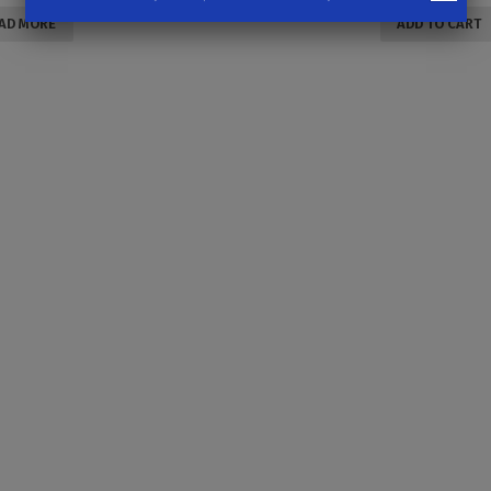
AD MORE
ADD TO CART