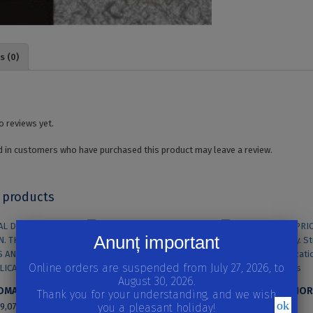
s (0)
o reviews yet.
 in customers who have purchased this product may leave a review.
 products
Anunț important
QUESTIONS OF PHRASEOLOGY
Online orders are suspended from July 27, 2026, to
26,43
lei
August 30, 2026.
LEXICAL DOMAINS IN ROMANIAN. THEORETICAL PROBLEMS AND PRACTICAL APPLICATIONS
Thank you for your understanding, and we wish
ADD TO CART
ok
you a pleasant holiday!
29,07
lei
40,17
lei