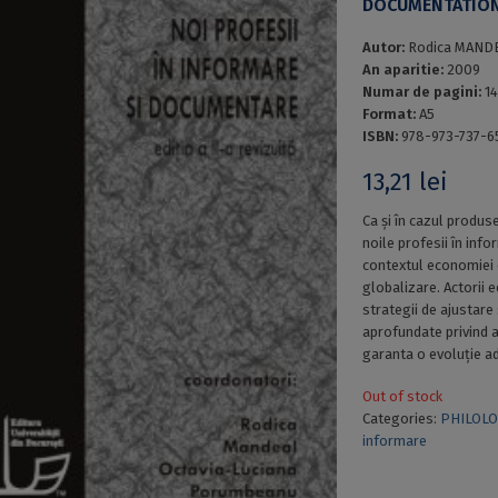
DOCUMENTATION.
Autor:
Rodica MAND
An aparitie:
2009
Numar de pagini:
1
Format:
A5
ISBN:
978-973-737-6
13,21
lei
Ca și în cazul produs
noile profesii în in
contextul economiei d
globalizare. Actorii 
strategii de ajustare
aprofundate privind 
garanta o evoluție ad
Out of stock
Categories:
PHILOLO
informare