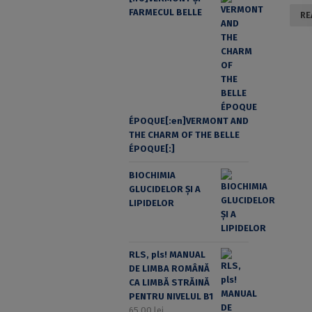
FARMECUL BELLE
RE
ÉPOQUE[:en]VERMONT AND
THE CHARM OF THE BELLE
ÉPOQUE[:]
BIOCHIMIA
GLUCIDELOR ȘI A
LIPIDELOR
RLS, pls! MANUAL
DE LIMBA ROMÂNĂ
CA LIMBĂ STRĂINĂ
PENTRU NIVELUL B1
65,00
lei