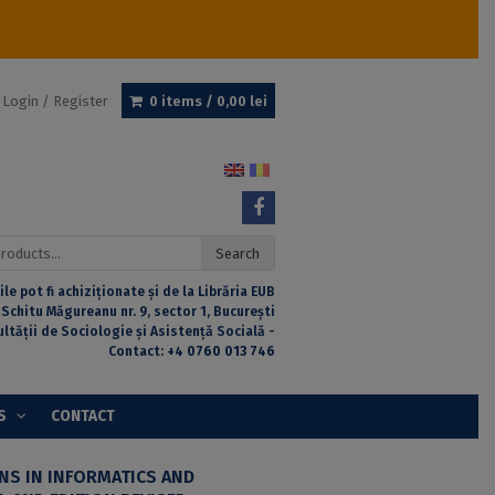
Login / Register
0 items /
0,00
lei
Search
ile pot fi achiziționate și de la Librăria EUB
 Schitu Măgureanu nr. 9, sector 1, București
ultății de Sociologie și Asistență Socială -
Contact:
+4 0760 013 746
S
CONTACT
NS IN INFORMATICS AND