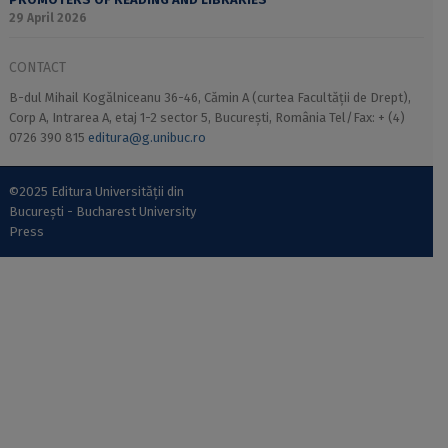
29 April 2026
CONTACT
B-dul Mihail Kogălniceanu 36-46, Cămin A (curtea Facultății de Drept),
Corp A, Intrarea A, etaj 1-2 sector 5, București, România Tel/Fax: + (4)
0726 390 815
editura@g.unibuc.ro
©2025 Editura Universității din
București - Bucharest University
Press