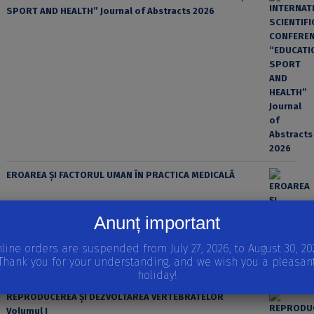
SPORT AND HEALTH” Journal of Abstracts 2026
EROAREA ȘI FACTORUL UMAN ÎN PRACTICA MEDICALĂ
Anunț important
line orders are suspended from July 27, 2026, to August 30, 20
Thank you for your understanding, and we wish you a pleasan
holiday!
REPRODUCEREA ȘI DEZVOLTAREA VERTEBRATELOR
Volumul I