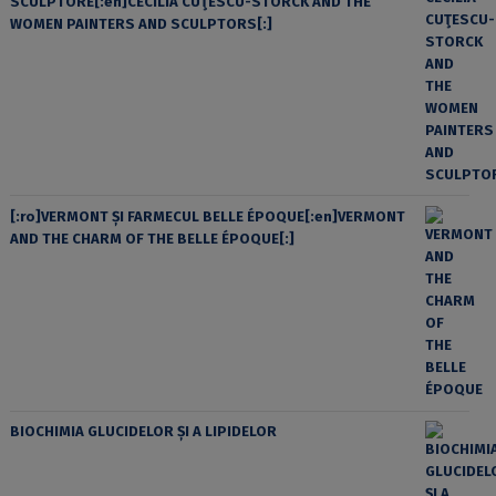
SCULPTORE[:en]CECILIA CUŢESCU-STORCK AND THE
WOMEN PAINTERS AND SCULPTORS[:]
[:ro]VERMONT ȘI FARMECUL BELLE ÉPOQUE[:en]VERMONT
AND THE CHARM OF THE BELLE ÉPOQUE[:]
BIOCHIMIA GLUCIDELOR ȘI A LIPIDELOR