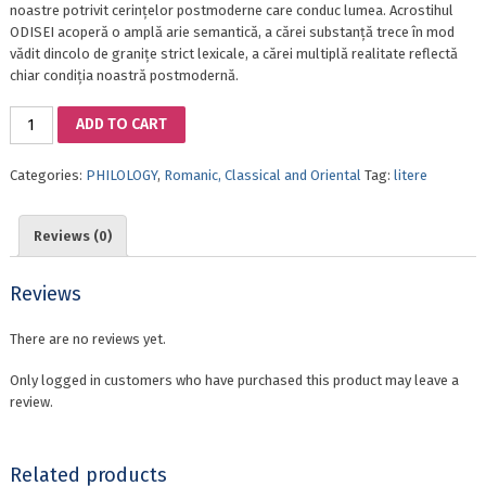
noastre potrivit cerințelor postmoderne care conduc lumea. Acrostihul
ODISEI acoperă o amplă arie semantică, a cărei substanță trece în mod
vădit dincolo de granițe strict lexicale, a cărei multiplă realitate reflectă
chiar condiția noastră postmodernă.
ODYSSEYS
ADD TO CART
(I):
CONCEPTUAL
Categories:
PHILOLOGY
,
Romanic, Classical and Oriental
Tag:
litere
ITINERARIES
quantity
Reviews (0)
Reviews
There are no reviews yet.
Only logged in customers who have purchased this product may leave a
review.
Related products