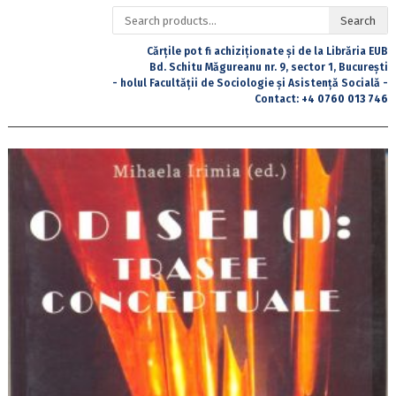
Search
Search
for:
Cărțile pot fi achiziționate și de la Librăria EUB
Bd. Schitu Măgureanu nr. 9, sector 1, București
- holul Facultății de Sociologie și Asistență Socială -
Contact:
+4 0760 013 746