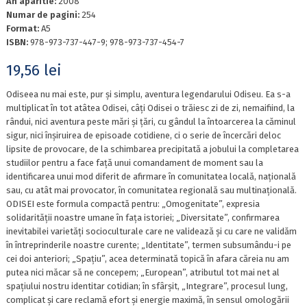
An aparitie:
2008
Numar de pagini:
254
Format:
A5
ISBN:
978-973-737-447-9; 978-973-737-454-7
19,56
lei
Odiseea nu mai este, pur și simplu, aventura legendarului Odiseu. Ea s-a
multiplicat în tot atâtea Odisei, câți Odisei o trăiesc zi de zi, nemaifiind, la
rândui, nici aventura peste mări și țări, cu gândul la întoarcerea la căminul
sigur, nici înșiruirea de episoade cotidiene, ci o serie de încercări deloc
lipsite de provocare, de la schimbarea precipitată a jobului la completarea
studiilor pentru a face față unui comandament de moment sau la
identificarea unui mod diferit de afirmare în comunitatea locală, națională
sau, cu atât mai provocator, în comunitatea regională sau multinațională.
ODISEI este formula compactă pentru: „Omogenitate”, expresia
solidarității noastre umane în fața istoriei; „Diversitate”, confirmarea
inevitabilei varietăți socioculturale care ne validează și cu care ne validăm
în întreprinderile noastre curente; „Identitate”, termen subsumându-i pe
cei doi anteriori; „Spațiu”, acea determinată topică în afara căreia nu am
putea nici măcar să ne concepem; „European”, atributul tot mai net al
spațiului nostru identitar cotidian; în sfârșit, „Integrare”, procesul lung,
complicat și care reclamă efort și energie maximă, în sensul omologării