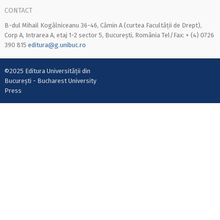
CONTACT
B-dul Mihail Kogălniceanu 36-46, Cămin A (curtea Facultății de Drept),
Corp A, Intrarea A, etaj 1-2 sector 5, București, România Tel/Fax: + (4) 0726
390 815
editura@g.unibuc.ro
©2025 Editura Universității din
București - Bucharest University
Press