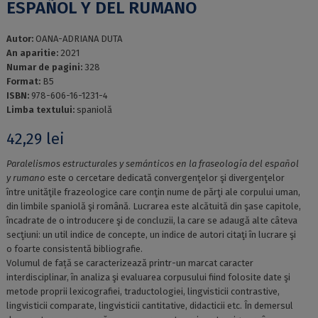
ESPAÑOL Y DEL RUMANO
Autor:
OANA-ADRIANA DUTA
An aparitie:
2021
Numar de pagini:
328
Format:
B5
ISBN:
978-606-16-1231-4
Limba textului:
spaniolă
42,29
lei
Paralelismos estructurales y semánticos en la fraseología del español
y rumano
este o cercetare dedicată convergenţelor şi divergenţelor
între unităţile frazeologice care conţin nume de părţi ale corpului uman,
din limbile spaniolă şi română. Lucrarea este alcătuită din şase capitole,
încadrate de o introducere şi de concluzii, la care se adaugă alte câteva
secţiuni: un util indice de concepte, un indice de autori citaţi în lucrare şi
o foarte consistentă bibliografie.
Volumul de față se caracterizează printr-un marcat caracter
interdisciplinar, în analiza şi evaluarea corpusului fiind folosite date şi
metode proprii lexicografiei, traductologiei, lingvisticii contrastive,
lingvisticii comparate, lingvisticii cantitative, didacticii etc. În demersul