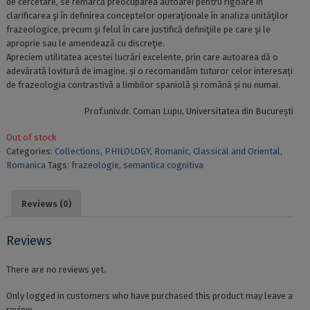
de cercetare, se remarcă preocuparea autoarei pentru rigoare în
clarificarea şi în definirea conceptelor operaţionale în analiza unităţilor
frazeologice, precum şi felul în care justifică definiţiile pe care şi le
aproprie sau le amendează cu discreţie.
Apreciem utilitatea acestei lucrări excelente, prin care autoarea dă o
adevărată lovitură de imagine, și o recomandăm tuturor celor interesați
de frazeologia contrastivă a limbilor spaniolă și română și nu numai.
Prof.univ.dr. Coman Lupu, Universitatea din București
Out of stock
Categories:
Collections
,
PHILOLOGY
,
Romanic, Classical and Oriental
,
Romanica
Tags:
frazeologie
,
semantica cognitiva
Reviews (0)
Reviews
There are no reviews yet.
Only logged in customers who have purchased this product may leave a
review.