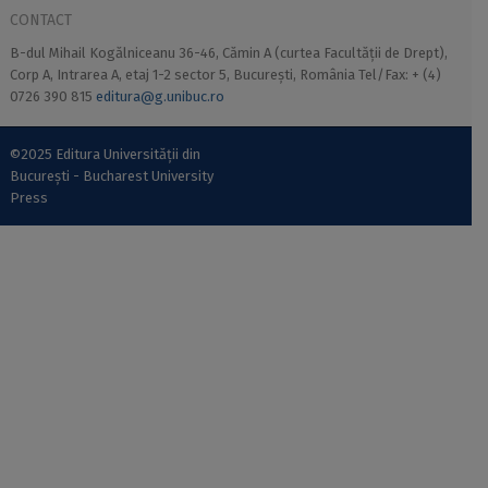
CONTACT
B-dul Mihail Kogălniceanu 36-46, Cămin A (curtea Facultății de Drept),
Corp A, Intrarea A, etaj 1-2 sector 5, București, România Tel/Fax: + (4)
0726 390 815
editura@g.unibuc.ro
©2025 Editura Universității din
București - Bucharest University
Press