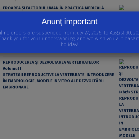
EROAREA ȘI FACTORUL UMAN ÎN PRACTICA MEDICALĂ
Anunț important
line orders are suspended from July 27, 2026, to August 30, 20
Thank you for your understanding, and we wish you a pleasan
holiday!
REPRODUCEREA ȘI DEZVOLTAREA VERTEBRATELOR
Volumul I
STRATEGII REPRODUCTIVE LA VERTEBRATE, INTRODUCERE
ÎN EMBRIOLOGIE, MODELE IN VITRO ALE DEZVOLTĂRII
EMBRIONARE