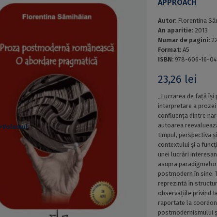
APPROACH
Autor:
Florentina Sâ
An aparitie:
2013
Numar de pagini:
2
Format:
A5
ISBN:
978-606-16-04
23,26
lei
„Lucrarea de față își
interpretare a proze
confluența dintre nar
autoarea reevaluează 
timpul, perspectiva și
contextului și a funcț
unei lucrări interesa
asupra paradigmelor t
postmodern în sine. T
reprezintă în structur
observațiile privind 
raportate la coordon
postmodernismului și 