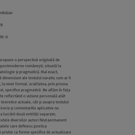
mihăian
28
18-0
 propune o perspectivă originală de
i postmoderne românești, situată la
atologie și pragmatică. Mai exact,
dimensiuni ale textului narativ, cum ar fi
, la nivel formal, oralitatea, prin prisma
iei, specifice pragmaticii. Ne aflăm în fața
nte reflectând o viziune personală atât
eoretice actuale, cât și asupra textului
eoria și comentariile aplicative nu
a lucrării două entități separate,
textele diversilor autori fiind permanent
atele care definesc poetica
privite ca forme specifice de actualizare