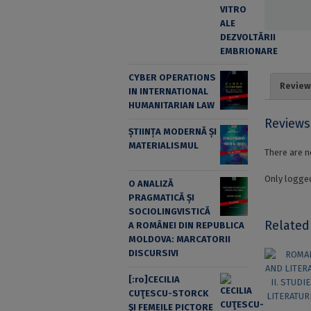
CYBER OPERATIONS
Review
IN INTERNATIONAL
HUMANITARIAN LAW
Reviews
ȘTIINȚA MODERNĂ ȘI
MATERIALISMUL
There are n
Only logged
O ANALIZĂ
PRAGMATICĂ ȘI
SOCIOLINGVISTICĂ
Related
A ROMÂNEI DIN REPUBLICA
MOLDOVA: MARCATORII
DISCURSIVI
[:ro]CECILIA
CUŢESCU-STORCK
ŞI FEMEILE PICTORE