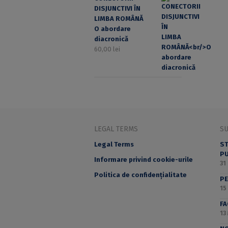
DISJUNCTIVI ÎN
LIMBA ROMÂNĂ
O abordare
diacronică
60,00
lei
LEGAL TERMS
S
Legal Terms
ST
PU
Informare privind cookie-urile
31
Politica de confidențialitate
PE
15
F
13