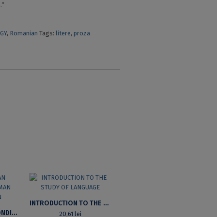
.”
GY
,
Romanian
Tags:
litere
,
proza
INTRODUCTION TO THE STUDY OF LANGUAGE
IMAGE OF HUMAN CONDITION IN NORMAN MANEA’S FICTION
20,61
lei