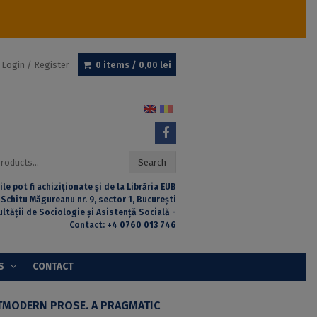
Login / Register
0 items /
0,00
lei
Search
ile pot fi achiziționate și de la Librăria EUB
 Schitu Măgureanu nr. 9, sector 1, București
ultății de Sociologie și Asistență Socială -
Contact:
+4 0760 013 746
S
CONTACT
MODERN PROSE. A PRAGMATIC