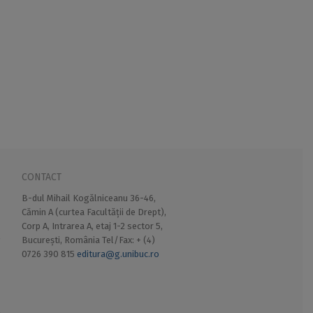
CONTACT
B-dul Mihail Kogălniceanu 36-46,
Cămin A (curtea Facultății de Drept),
Corp A, Intrarea A, etaj 1-2 sector 5,
București, România Tel/Fax: + (4)
0726 390 815
editura@g.unibuc.ro