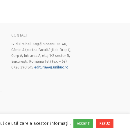
CONTACT
B-dul Mihail Kogălniceanu 36-46,
Cămin A (curtea Facultății de Drept),
Corp A, Intrarea A, etaj 1-2 sector 5,
București, România Tel/Fax: + (4)
0726 390 815
editura@g.unibuc.ro
ul de utilizare a acestor informații.
ACCEPT
REFUZ