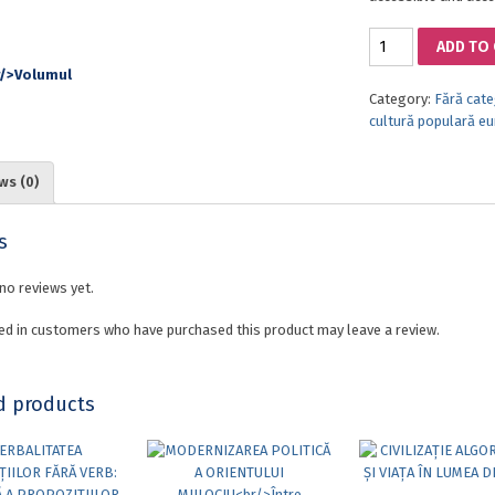
REGARDER
ADD TO
LA
MORT
Category:
Fără cate
EN
cultură populară e
FACE.
ACTES
DU
ws (0)
XIXE
CONGRÈS
INTERNATIONAL
s
DE
L’ASSOCIATION
no reviews yet.
DANCSES
MACABRES
ed in customers who have purchased this product may leave a review.
D’EUROPE,
9-
12
d products
SEPTEMBRE
2021
quantity