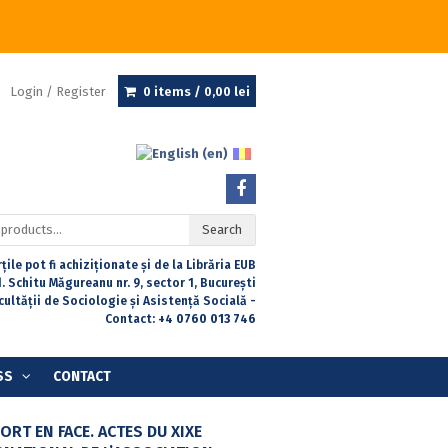
Login / Register
0 items /
0,00
lei
Search
țile pot fi achiziționate și de la Librăria EUB
. Schitu Măgureanu nr. 9, sector 1, București
acultății de Sociologie și Asistență Socială -
Contact:
+4 0760 013 746
SS
CONTACT
RT EN FACE. ACTES DU XIXE