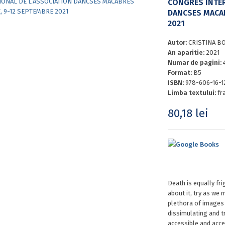
CONGRÈS INTER
DANCSES MACAB
2021
Autor:
CRISTINA BO
An aparitie:
2021
Numar de pagini:
Format:
B5
ISBN:
978-606-16-1
Limba textului:
fr
80,18
lei
Google Books
Death is equally fr
about it, try as we m
plethora of images 
dissimulating and t
accessible and acce