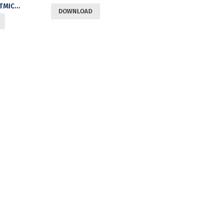
CIVILIZAȚIE ALGORITMICĂ ȘI VIAȚA ÎN LUMEA DIGITALĂ
DOWNLOAD