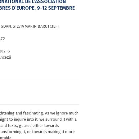
NATIONAL DE L’ASSOCIATION
RES D’EUROPE, 9-12 SEPTEMBRE
GDAN, SILVIA MARIN BARUTCIEFF
472
262-8
anceză
ightening and fascinating. As we ignore much
ight to inquire into it, we surround it with a
and texts, geared either towards
ransforming it, or towards making it more
ptable.