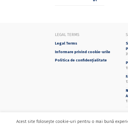
LEGAL TERMS
Legal Terms
S
P
Informare privind cookie-urile
3
Politica de confidențialitate
P
1
F
1
N
A
1
Acest site folosește cookie-uri pentru o mai bună experie
©2025 Editura Universității din București - 