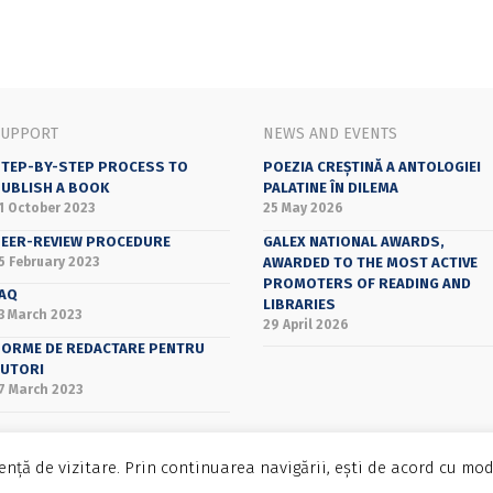
SUPPORT
NEWS AND EVENTS
TEP-BY-STEP PROCESS TO
POEZIA CREȘTINĂ A ANTOLOGIEI
UBLISH A BOOK
PALATINE ÎN DILEMA
1 October 2023
25 May 2026
EER-REVIEW PROCEDURE
GALEX NATIONAL AWARDS,
5 February 2023
AWARDED TO THE MOST ACTIVE
PROMOTERS OF READING AND
AQ
LIBRARIES
3 March 2023
29 April 2026
ORME DE REDACTARE PENTRU
UTORI
7 March 2023
nță de vizitare. Prin continuarea navigării, ești de acord cu mod
Bucharest University Press