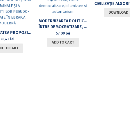
DOWNLOAD
MODERNIZAREA POLITICĂ A ORIENTULUI MIJLOCIU
ÎNTRE DEMOCRATIZARE, ISLAMIZARE ȘI AUTORITARISM
VERBALITATEA PROPOZIȚIILOR FĂRĂ VERB: O ANALIZĂ A PROPOZIȚIILOR NOMINALE ȘI A PROPOZIȚIILOR PSEUDO-SCINDATE ÎN EBRAICA MODERNĂ
57,09
lei
26,43
lei
ADD TO CART
DD TO CART