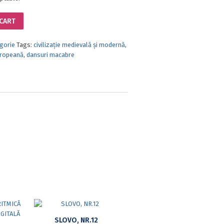
 CART
gorie
Tags:
civilizație medievală și modernă
,
uropeană
,
dansuri macabre
SLOVO, NR.12