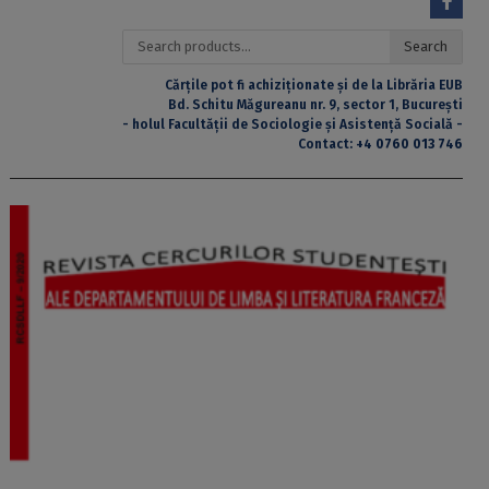
Search
Search
for:
Cărțile pot fi achiziționate și de la Librăria EUB
Bd. Schitu Măgureanu nr. 9, sector 1, București
- holul Facultății de Sociologie și Asistență Socială -
Contact:
+4 0760 013 746