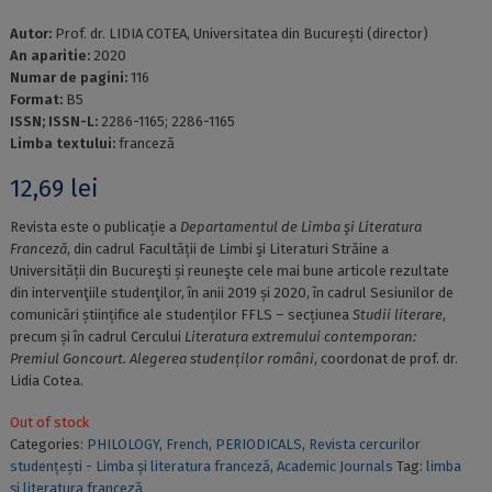
Autor:
Prof. dr. LIDIA COTEA, Universitatea din București (director)
An aparitie:
2020
Numar de pagini:
116
Format:
B5
ISSN; ISSN-L:
2286-1165; 2286-1165
Limba textului:
franceză
12,69
lei
Revista este o publicație a
Departamentul de Limba şi Literatura
Franceză
, din cadrul Facultății de Limbi şi Literaturi Străine a
Universității din Bucureşti și reuneşte cele mai bune articole rezultate
din intervenţiile studenţilor, în anii 2019 și 2020, în cadrul Sesiunilor de
comunicări științifice ale studenților FFLS – secțiunea
Studii literare
,
precum și în cadrul Cercului
Literatura extremului contemporan:
Premiul Goncourt. Alegerea studenților români
, coordonat de prof. dr.
Lidia Cotea.
Out of stock
Categories:
PHILOLOGY
,
French
,
PERIODICALS
,
Revista cercurilor
studențești - Limba și literatura franceză
,
Academic Journals
Tag:
limba
şi literatura franceză