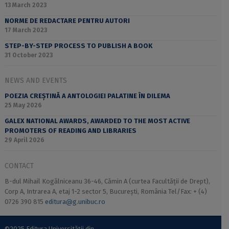
13 March 2023
NORME DE REDACTARE PENTRU AUTORI
17 March 2023
STEP-BY-STEP PROCESS TO PUBLISH A BOOK
31 October 2023
NEWS AND EVENTS
POEZIA CREȘTINĂ A ANTOLOGIEI PALATINE ÎN DILEMA
25 May 2026
GALEX NATIONAL AWARDS, AWARDED TO THE MOST ACTIVE
PROMOTERS OF READING AND LIBRARIES
29 April 2026
CONTACT
B-dul Mihail Kogălniceanu 36-46, Cămin A (curtea Facultății de Drept),
Corp A, Intrarea A, etaj 1-2 sector 5, București, România Tel/Fax: + (4)
0726 390 815
editura@g.unibuc.ro
©2025 Editura Universității din