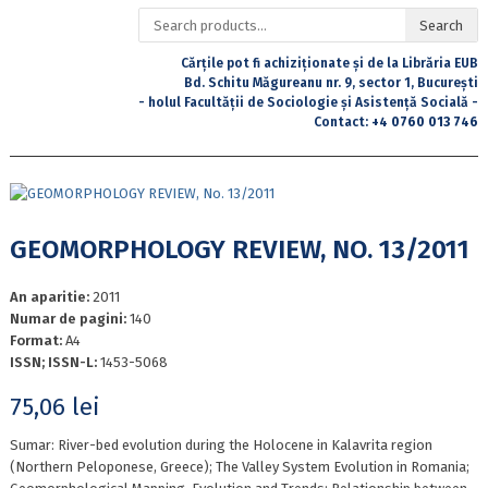
Search
Search
for:
Cărțile pot fi achiziționate și de la Librăria EUB
Bd. Schitu Măgureanu nr. 9, sector 1, București
- holul Facultății de Sociologie și Asistență Socială -
Contact:
+4 0760 013 746
GEOMORPHOLOGY REVIEW, NO. 13/2011
An aparitie:
2011
Numar de pagini:
140
Format:
A4
ISSN; ISSN-L:
1453-5068
75,06
lei
Sumar: River-bed evolution during the Holocene in Kalavrita region
(Northern Peloponese, Greece); The Valley System Evolution in Romania;