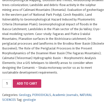
Geomorphological Mapping. Evolution and Trends; Relationship between
trees colonization; Landslide and debris-flow activity in the sulphur
mining area of Calimani Mountains (Romania). Evaluation of geoheritage
in the western part of National Park Podyji, Czech Republic; Land
Vulnerability to Geomorphological Hazard Induced by Pluviometric
Criteria (Romanian Plain); Geomorphological impact of floods in the
Basca Catchment; Landslides in the Plain sector of the Jiu Valley; Cryo-
nival modeling system. Case-study: Fagaras and Piatra Craiului
Mountains; Planation surfaces in the Bistricioara catchment; On
periglacial processes and landforms in the Brodina River Basin (Obcinele
Bucovinei); The Role of the Periglacial Processes in the Present
Morphodynamics of the Doamnei River Basin (The Fagaras Mountains);
Calmatui (Teleorman) Hydrographic Basin – Morphometric Analysis
Elements; Use a GIS tehniques to identify areas to consider when
designing the Comarnic – Sinaia motorway sector so as to meet
sustainable development requirements.
GEOMORPHOLOGY
ADD TO CART
REVIEW,
No.
Categories:
Geology
,
PERIODICALS
,
Academic Journals
,
NATURAL
13/2011
SCIENCES
Tag:
geologie
quantity