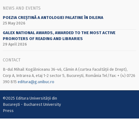
NEWS AND EVENTS
POEZIA CREȘTINĂ A ANTOLOGIEI PALATINE ÎN DILEMA
25 May 2026
GALEX NATIONAL AWARDS, AWARDED TO THE MOST ACTIVE
PROMOTERS OF READING AND LIBRARIES
29 April 2026
CONTACT
B-dul Mihail Kogălniceanu 36-46, Cămin A (curtea Facultății de Drept),
Corp A, Intrarea A, etaj 1-2 sector 5, București, România Tel/Fax: + (4) 0726
390 815
editura@g.unibuc.ro
©2025 Editura Universității din
București - Bucharest University
Press