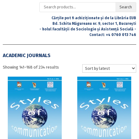
Search
Search
for:
Cărțile pot fi achiziționate și de la Librăria EUB
Bd. Schitu Măgureanu nr. 9, sector 1, București
- holul Facultății de Sociologie și Asistență Socială -
Contact:
+4 0760 013 746
ACADEMIC JOURNALS
Sorted
Showing 141–168 of 234 results
by
latest