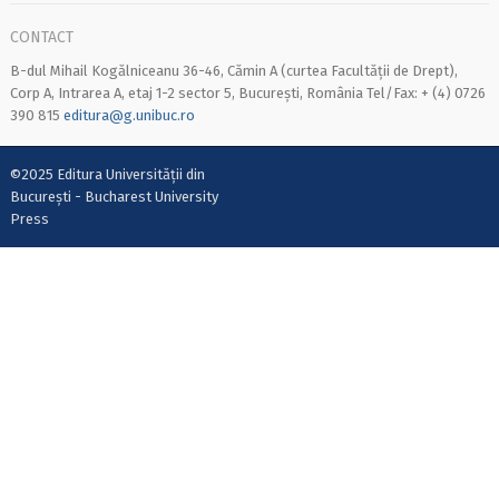
CONTACT
B-dul Mihail Kogălniceanu 36-46, Cămin A (curtea Facultății de Drept),
Corp A, Intrarea A, etaj 1-2 sector 5, București, România Tel/Fax: + (4) 0726
390 815
editura@g.unibuc.ro
©2025 Editura Universității din
București - Bucharest University
Press