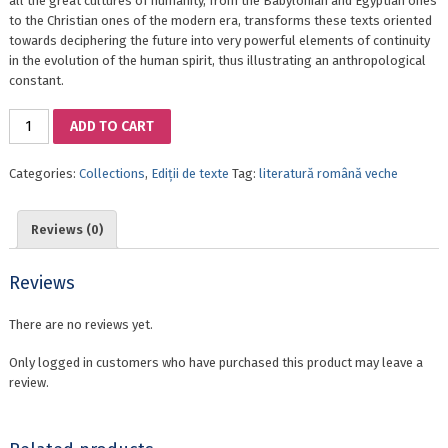
all the great cultures of humanity, from the Babylonian and Egyptian ones
to the Christian ones of the modern era, transforms these texts oriented
towards deciphering the future into very powerful elements of continuity
in the evolution of the human spirit, thus illustrating an anthropological
constant.
ROJDANICELE
ADD TO CART
–
CELE
Categories:
Collections
,
Ediții de texte
Tag:
literatură română veche
MAI
VECHI
TEXTE
Reviews (0)
ROMÂNEȘTI
DE
PREVESTIRI
Reviews
ALE
DESTINULUI
There are no reviews yet.
quantity
Only logged in customers who have purchased this product may leave a
review.