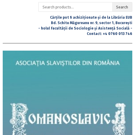
Search
Search
for:
Cărțile pot fi achiziționate și de la Librăria EUB
Bd. Schitu Măgureanu nr. 9, sector 1, București
- holul Facultății de Sociologie și Asistență Socială -
Contact:
+4 0760 013 746