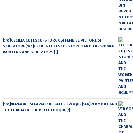
[:ro]CECILIA CUŢESCU-STORCK ŞI FEMEILE PICTORE ŞI
SCULPTORE[:en]CECILIA CUŢESCU-STORCK AND THE WOMEN
PAINTERS AND SCULPTORS[:]
[:ro]VERMONT ȘI FARMECUL BELLE ÉPOQUE[:en]VERMONT AND
THE CHARM OF THE BELLE ÉPOQUE[:]