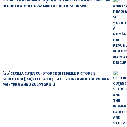
O ANALIZĂ PRAGMATICĂ ȘI SOCIOLINGVISTICĂ A ROMÂNEI DIN
REPUBLICA MOLDOVA: MARCATORII DISCURSIVI
[:ro]CECILIA CUŢESCU-STORCK ŞI FEMEILE PICTORE ŞI
SCULPTORE[:en]CECILIA CUŢESCU-STORCK AND THE WOMEN
PAINTERS AND SCULPTORS[:]