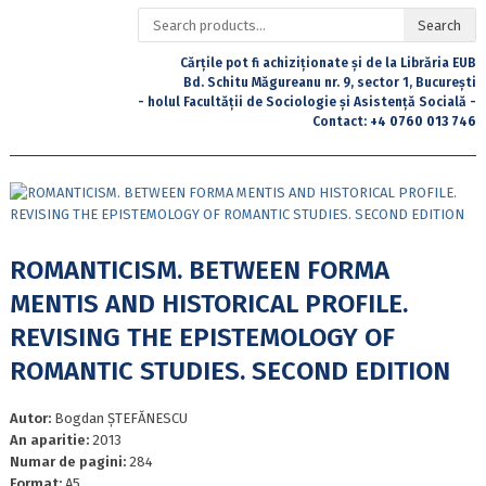
Search
Search
for:
Cărțile pot fi achiziționate și de la Librăria EUB
Bd. Schitu Măgureanu nr. 9, sector 1, București
- holul Facultății de Sociologie și Asistență Socială -
Contact:
+4 0760 013 746
ROMANTICISM. BETWEEN FORMA
MENTIS AND HISTORICAL PROFILE.
REVISING THE EPISTEMOLOGY OF
ROMANTIC STUDIES. SECOND EDITION
Autor:
Bogdan ȘTEFĂNESCU
An aparitie:
2013
Numar de pagini:
284
Format:
A5