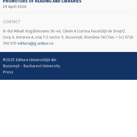
PROMOTERS OF READING AND LIBRARIES
29 April 2026
CONTACT
B-dul Mihail Kogălniceanu 36-46, Cămin A (curtea Facultății de Drept),
Corp A, Intrarea A, etaj 1-2 sector 5, București, România Tel/Fax: + (4) 0726
390 815
editura@g.unibuc.ro
©2025 Editura Universității din
București - Bucharest University
Press