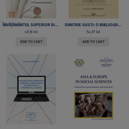
ÎNVĂȚĂMÂNTUL SUPERIOR DIN JAPONIA ȘI ROMÂNIA. STUDIU SOCIOLOGIC ȘI COMPARATIV
DIMITRIE GUSTI: O BIBLIOGRAFIE A RECEPTĂRII
49,16
lei
54,97
lei
ADD TO CART
ADD TO CART