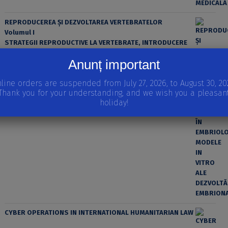
REPRODUCEREA ȘI DEZVOLTAREA VERTEBRATELOR
Volumul I
STRATEGII REPRODUCTIVE LA VERTEBRATE, INTRODUCERE
ÎN EMBRIOLOGIE, MODELE IN VITRO ALE DEZVOLTĂRII
Anunț important
EMBRIONARE
line orders are suspended from July 27, 2026, to August 30, 20
Thank you for your understanding, and we wish you a pleasan
holiday!
CYBER OPERATIONS IN INTERNATIONAL HUMANITARIAN LAW