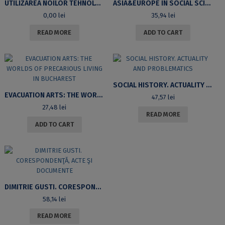
UTILIZAREA NOILOR TEHNOLOGII ÎN CONSILIEREA ȘI CONSULTANȚA DE TIP ADMINISTRATIV ÎN ÎNVĂȚĂMÂNTUL LA DISTANȚĂ
ASIA&EUROPE IN SOCIAL SCIENCES: CONNECTIONS, REPRESENTATIONS, INTERPRETATIONS
0,00
lei
35,94
lei
READ MORE
ADD TO CART
SOCIAL HISTORY. ACTUALITY AND PROBLEMATICS
EVACUATION ARTS: THE WORLDS OF PRECARIOUS LIVING IN BUCHAREST
47,57
lei
27,48
lei
READ MORE
ADD TO CART
DIMITRIE GUSTI. CORESPONDENŢĂ, ACTE ŞI DOCUMENTE
58,14
lei
READ MORE