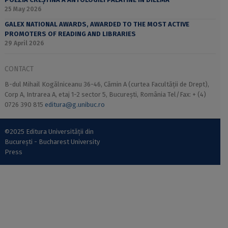
25 May 2026
GALEX NATIONAL AWARDS, AWARDED TO THE MOST ACTIVE
PROMOTERS OF READING AND LIBRARIES
29 April 2026
CONTACT
B-dul Mihail Kogălniceanu 36-46, Cămin A (curtea Facultății de Drept),
Corp A, Intrarea A, etaj 1-2 sector 5, București, România Tel/Fax: + (4)
0726 390 815
editura@g.unibuc.ro
©2025 Editura Universității din
București - Bucharest University
Press