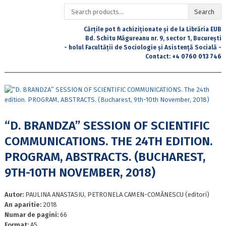
Search
Search
for:
Cărțile pot fi achiziționate și de la Librăria EUB
Bd. Schitu Măgureanu nr. 9, sector 1, București
- holul Facultății de Sociologie și Asistență Socială -
Contact:
+4 0760 013 746
“D. BRANDZA” SESSION OF SCIENTIFIC
COMMUNICATIONS. THE 24TH EDITION.
PROGRAM, ABSTRACTS. (BUCHAREST,
9TH-10TH NOVEMBER, 2018)
Autor:
PAULINA ANASTASIU, PETRONELA CAMEN-COMĂNESCU (editori)
An aparitie:
2018
Numar de pagini:
66
Format:
A5