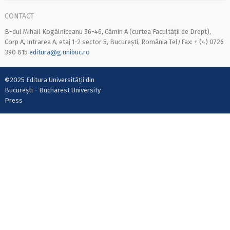
CONTACT
B-dul Mihail Kogălniceanu 36-46, Cămin A (curtea Facultății de Drept),
Corp A, Intrarea A, etaj 1-2 sector 5, București, România Tel/Fax: + (4) 0726
390 815
editura@g.unibuc.ro
©2025 Editura Universității din
București - Bucharest University
Press