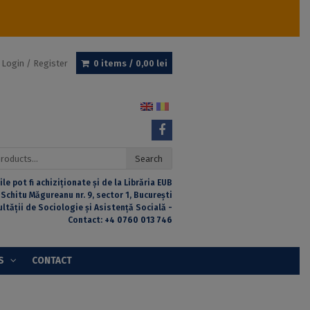
Login / Register
0 items /
0,00
lei
Search
ile pot fi achiziționate și de la Librăria EUB
 Schitu Măgureanu nr. 9, sector 1, București
ultății de Sociologie și Asistență Socială -
Contact:
+4 0760 013 746
S
CONTACT