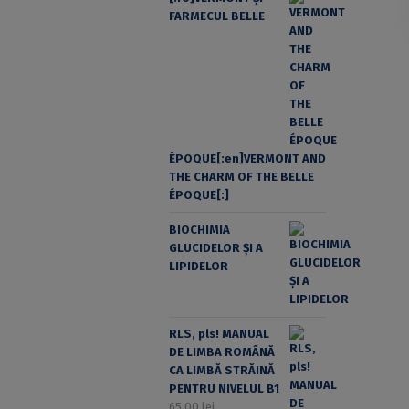
FARMECUL BELLE
ÉPOQUE[:en]VERMONT AND
THE CHARM OF THE BELLE
ÉPOQUE[:]
BIOCHIMIA
GLUCIDELOR ȘI A
LIPIDELOR
RLS, pls! MANUAL
DE LIMBA ROMÂNĂ
CA LIMBĂ STRĂINĂ
PENTRU NIVELUL B1
65,00
lei