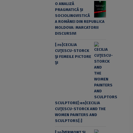
O ANALIZĂ
PRAGMATICĂ ȘI
SOCIOLINGVISTICĂ
A ROMÂNEI DIN REPUBLICA
MOLDOVA: MARCATORII
DISCURSIVI
[:ro]CECILIA
CUŢESCU-STORCK
ŞI FEMEILE PICTORE
ŞI
SCULPTORE[:en]CECILIA
CUŢESCU-STORCK AND THE
WOMEN PAINTERS AND
SCULPTORS[:]
[:ro]VERMONT ȘI