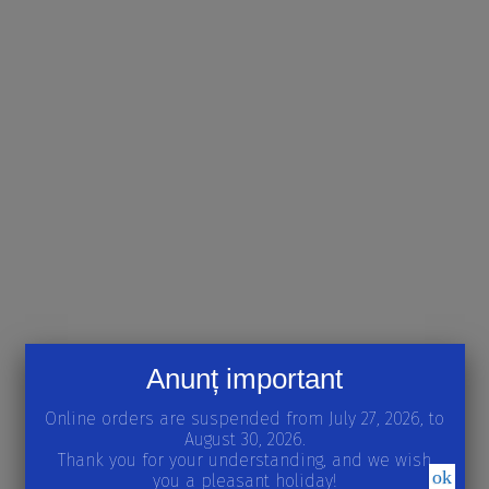
Anunț important
Online orders are suspended from July 27, 2026, to
August 30, 2026.
Thank you for your understanding, and we wish
ok
you a pleasant holiday!