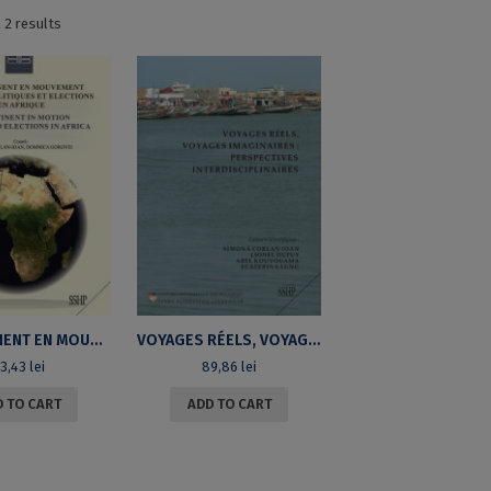
Sorted
 2 results
by
latest
UN CONTINENT EN MOUVEMENT. REGIMES POLITIQUES ET ELECTIONS EN AFRIQUE
VOYAGES RÉELS, VOYAGES IMAGINAIRES : PERSPECTIVES INTERDISCIPLINAIRES
63,43
lei
89,86
lei
 TO CART
ADD TO CART