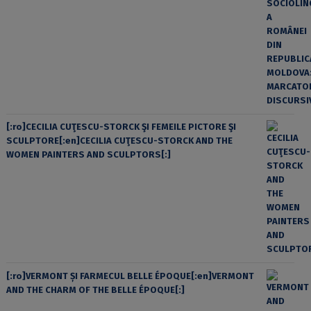
[:ro]CECILIA CUŢESCU-STORCK ŞI FEMEILE PICTORE ŞI
SCULPTORE[:en]CECILIA CUŢESCU-STORCK AND THE
WOMEN PAINTERS AND SCULPTORS[:]
[:ro]VERMONT ȘI FARMECUL BELLE ÉPOQUE[:en]VERMONT
AND THE CHARM OF THE BELLE ÉPOQUE[:]