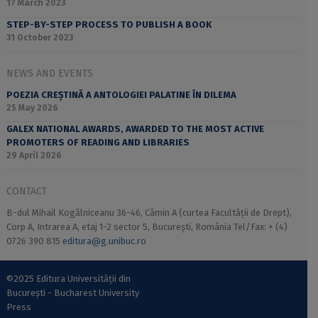
17 March 2023
STEP-BY-STEP PROCESS TO PUBLISH A BOOK
31 October 2023
NEWS AND EVENTS
POEZIA CREȘTINĂ A ANTOLOGIEI PALATINE ÎN DILEMA
25 May 2026
GALEX NATIONAL AWARDS, AWARDED TO THE MOST ACTIVE
PROMOTERS OF READING AND LIBRARIES
29 April 2026
CONTACT
B-dul Mihail Kogălniceanu 36-46, Cămin A (curtea Facultății de Drept),
Corp A, Intrarea A, etaj 1-2 sector 5, București, România Tel/Fax: + (4)
0726 390 815
editura@g.unibuc.ro
©2025 Editura Universității din
București - Bucharest University
Press