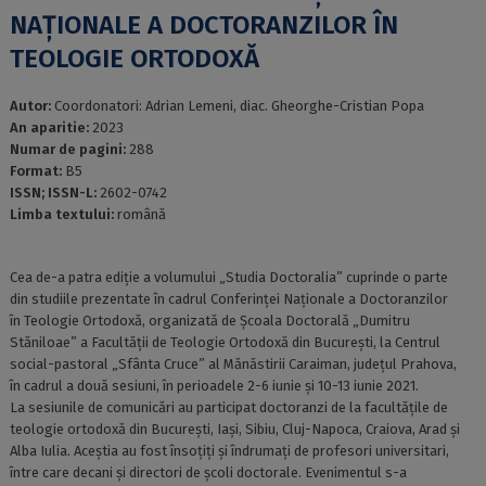
NAȚIONALE A DOCTORANZILOR ÎN
TEOLOGIE ORTODOXĂ
Autor:
Coordonatori: Adrian Lemeni, diac. Gheorghe-Cristian Popa
An aparitie:
2023
Numar de pagini:
288
Format:
B5
ISSN; ISSN-L:
2602-0742
Limba textului:
română
Cea de-a patra ediție a volumului „Studia Doctoralia” cuprinde o parte
din studiile prezentate în cadrul Conferinței Naționale a Doctoranzilor
în Teologie Ortodoxă, organizată de Școala Doctorală „Dumitru
Stăniloae” a Facultății de Teologie Ortodoxă din București, la Centrul
social-pastoral „Sfânta Cruce” al Mănăstirii Caraiman, județul Prahova,
în cadrul a două sesiuni, în perioadele 2-6 iunie și 10-13 iunie 2021.
La sesiunile de comunicări au participat doctoranzi de la facultățile de
teologie ortodoxă din București, Iași, Sibiu, Cluj-Napoca, Craiova, Arad și
Alba Iulia. Aceștia au fost însoțiți și îndrumați de profesori universitari,
între care decani și directori de școli doctorale. Evenimentul s-a