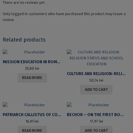
There are no reviews yet.
Only logged in customers who have purchased this product may leave a
review.
Related products
MISSION EDUCATION IN ROMANIAN EVANGELICAL HIGHER EDUCATION
51,80
lei
CULTURE AND RELIGION: RELIGION STATUS AND SCHOOL EDUCATION
READ MORE
50,74
lei
ADD TO CART
PATRIARCH CALLISTUS OF CONSTANTINOPLE – SAINT GREGORY OF SINAI’S LIFE AND WORKS
BECHOR – ON THE FIRST BORN IN THE HEBREW BIBLE
16,91
lei
17,97
lei
READ MORE
ADD TO CART