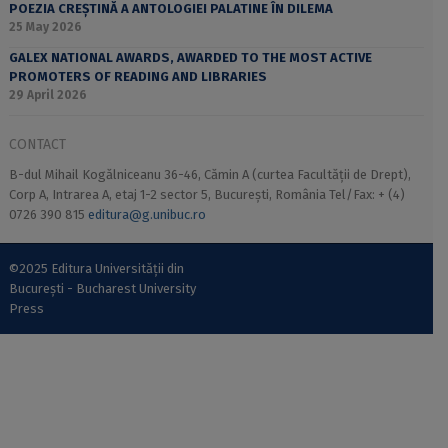
POEZIA CREȘTINĂ A ANTOLOGIEI PALATINE ÎN DILEMA
25 May 2026
GALEX NATIONAL AWARDS, AWARDED TO THE MOST ACTIVE
PROMOTERS OF READING AND LIBRARIES
29 April 2026
CONTACT
B-dul Mihail Kogălniceanu 36-46, Cămin A (curtea Facultății de Drept),
Corp A, Intrarea A, etaj 1-2 sector 5, București, România Tel/Fax: + (4)
0726 390 815
editura@g.unibuc.ro
©2025 Editura Universității din
București - Bucharest University
Press