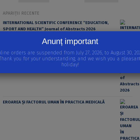
APARIȚII RECENTE
INTERNATIONAL SCIENTIFIC CONFERENCE “EDUCATION,
SPORT AND HEALTH” Journal of Abstracts 2026
Anunț important
line orders are suspended from July 27, 2026, to August 30, 20
Thank you for your understanding, and we wish you a pleasan
holiday!
EROAREA ȘI FACTORUL UMAN ÎN PRACTICA MEDICALĂ