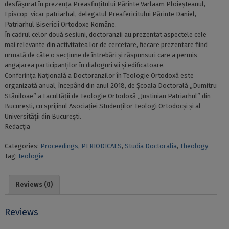
desfășurat în prezența Preasfințitului Părinte Varlaam Ploieșteanul,
Episcop-vicar patriarhal, delegatul Preafericitului Părinte Daniel,
Patriarhul Bisericii Ortodoxe Române.
În cadrul celor două sesiuni, doctoranzii au prezentat aspectele cele
mai relevante din activitatea lor de cercetare, fiecare prezentare fiind
urmată de câte o secțiune de întrebări și răspunsuri care a permis
angajarea participanților în dialoguri vii și edificatoare.
Conferința Națională a Doctoranzilor în Teologie Ortodoxă este
organizată anual, începând din anul 2018, de Școala Doctorală „Dumitru
Stăniloae” a Facultății de Teologie Ortodoxă „Justinian Patriarhul” din
București, cu sprijinul Asociației Studenților Teologi Ortodocși și al
Universității din București.
Redacția
Categories:
Proceedings
,
PERIODICALS
,
Studia Doctoralia
,
Theology
Tag:
teologie
Reviews (0)
Reviews