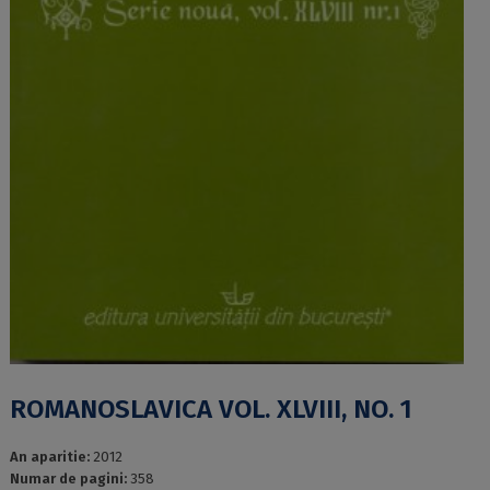
ROMANOSLAVICA VOL. XLVIII, NO. 1
An aparitie:
2012
Numar de pagini:
358