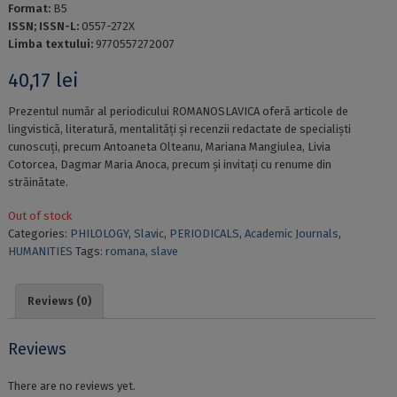
Format:
B5
ISSN; ISSN-L:
0557-272X
Limba textului:
9770557272007
40,17
lei
Prezentul număr al periodicului ROMANOSLAVICA oferă articole de
lingvistică, literatură, mentalități și recenzii redactate de specialiști
cunoscuți, precum Antoaneta Olteanu, Mariana Mangiulea, Livia
Cotorcea, Dagmar Maria Anoca, precum și invitați cu renume din
străinătate.
Out of stock
Categories:
PHILOLOGY
,
Slavic
,
PERIODICALS
,
Academic Journals
,
HUMANITIES
Tags:
romana
,
slave
Reviews (0)
Reviews
There are no reviews yet.