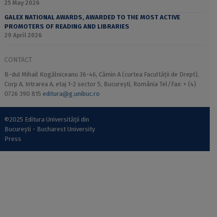
25 May 2026
GALEX NATIONAL AWARDS, AWARDED TO THE MOST ACTIVE
PROMOTERS OF READING AND LIBRARIES
29 April 2026
CONTACT
B-dul Mihail Kogălniceanu 36-46, Cămin A (curtea Facultății de Drept),
Corp A, Intrarea A, etaj 1-2 sector 5, București, România Tel/Fax: + (4)
0726 390 815
editura@g.unibuc.ro
©2025 Editura Universității din
București - Bucharest University
Press