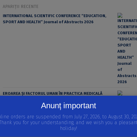
APARIȚII RECENTE
INTERNATIONAL SCIENTIFIC CONFERENCE “EDUCATION,
SPORT AND HEALTH” Journal of Abstracts 2026
EROAREA ȘI FACTORUL UMAN ÎN PRACTICA MEDICALĂ
Anunț important
line orders are suspended from July 27, 2026, to August 30, 20
Thank you for your understanding, and we wish you a pleasan
holiday!