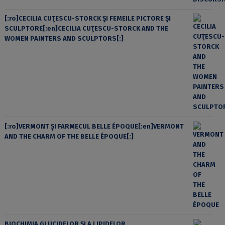
[:ro]CECILIA CUŢESCU-STORCK ŞI FEMEILE PICTORE ŞI
SCULPTORE[:en]CECILIA CUŢESCU-STORCK AND THE
WOMEN PAINTERS AND SCULPTORS[:]
[:ro]VERMONT ȘI FARMECUL BELLE ÉPOQUE[:en]VERMONT
AND THE CHARM OF THE BELLE ÉPOQUE[:]
BIOCHIMIA GLUCIDELOR ȘI A LIPIDELOR