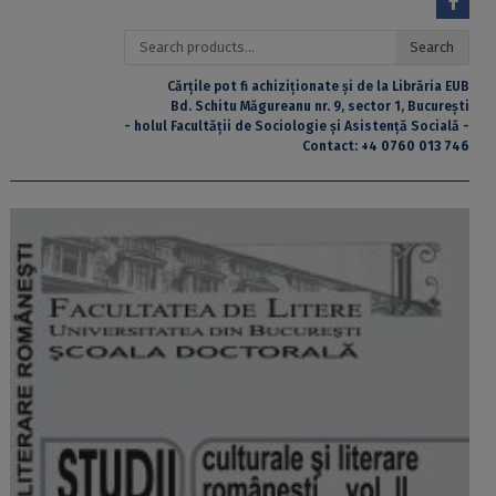
Search
Search
for:
Cărțile pot fi achiziționate și de la Librăria EUB
Bd. Schitu Măgureanu nr. 9, sector 1, București
- holul Facultății de Sociologie și Asistență Socială -
Contact:
+4 0760 013 746