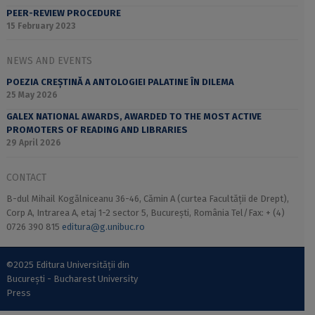
PEER-REVIEW PROCEDURE
15 February 2023
NEWS AND EVENTS
POEZIA CREȘTINĂ A ANTOLOGIEI PALATINE ÎN DILEMA
25 May 2026
GALEX NATIONAL AWARDS, AWARDED TO THE MOST ACTIVE
PROMOTERS OF READING AND LIBRARIES
29 April 2026
CONTACT
B-dul Mihail Kogălniceanu 36-46, Cămin A (curtea Facultății de Drept),
Corp A, Intrarea A, etaj 1-2 sector 5, București, România Tel/Fax: + (4)
0726 390 815
editura@g.unibuc.ro
©2025 Editura Universității din
București - Bucharest University
Press