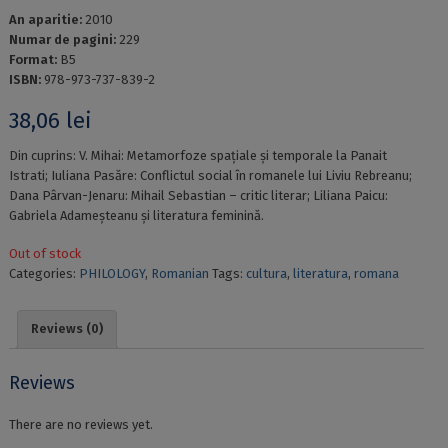
An aparitie:
2010
Numar de pagini:
229
Format:
B5
ISBN:
978-973-737-839-2
38,06
lei
Din cuprins: V. Mihai: Metamorfoze spațiale și temporale la Panait
Istrati; Iuliana Pasăre: Conflictul social în romanele lui Liviu Rebreanu;
Dana Pârvan-Jenaru: Mihail Sebastian – critic literar; Liliana Paicu:
Gabriela Adameșteanu și literatura feminină.
Out of stock
Categories:
PHILOLOGY
,
Romanian
Tags:
cultura
,
literatura
,
romana
Reviews (0)
Reviews
There are no reviews yet.