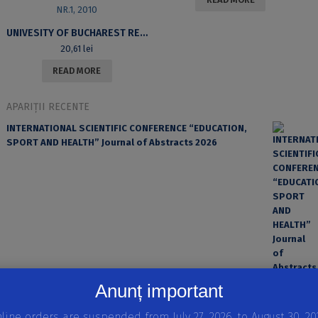
UNIVESITY OF BUCHAREST REVIEW. A JOURNAL OF LITERARY AND CULTURAL STUDIES. GENRES AND HISTORICITY. THE POETICS AND POLITICS OF GENRE. VOL XII, NR.1, 2010
20,61
lei
READ MORE
APARIȚII RECENTE
INTERNATIONAL SCIENTIFIC CONFERENCE “EDUCATION,
SPORT AND HEALTH” Journal of Abstracts 2026
Anunț important
EROAREA ȘI FACTORUL UMAN ÎN PRACTICA MEDICALĂ
line orders are suspended from July 27, 2026, to August 30, 20