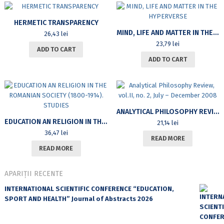
the
therapy,
HERMETIC TRANSPARENCY
councelling
MIND, LIFE AND MATTER IN THE HYPERVERSE
26,43
lei
and
23,79
lei
ADD TO CART
personal
ADD TO CART
development
of
children,
teen-
agers
and
ANALYTICAL PHILOSOPHY REVIEW, VOL.II, NO. 2, JULY – DECEMBER 2008
students
EDUCATION AN RELIGION IN THE ROMANIAN SOCIETY (1800-1914). STUDIES
21,14
lei
quantity
36,47
lei
READ MORE
READ MORE
APARIȚII RECENTE
INTERNATIONAL SCIENTIFIC CONFERENCE “EDUCATION,
SPORT AND HEALTH” Journal of Abstracts 2026