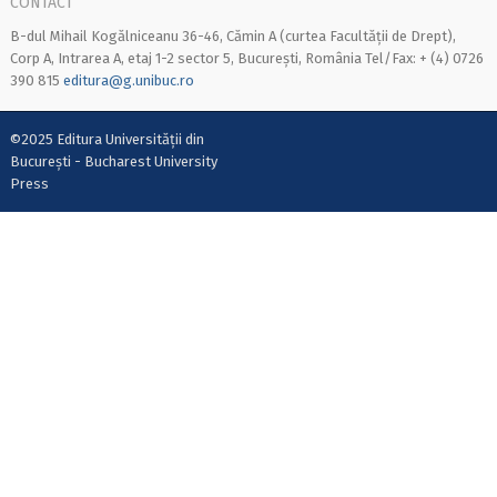
CONTACT
B-dul Mihail Kogălniceanu 36-46, Cămin A (curtea Facultății de Drept),
Corp A, Intrarea A, etaj 1-2 sector 5, București, România Tel/Fax: + (4) 0726
390 815
editura@g.unibuc.ro
©2025 Editura Universității din
București - Bucharest University
Press