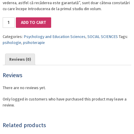
vederea, astfel că recăderea este garantată”, sunt doar câteva constatări
cu care începe Introducerea de la primul studiu din volum.
VALIDATION
ADD TO CART
STUDIES
AND
Categories:
Psychology and Education Sciences
,
SOCIAL SCIENCES
Tags:
APPLICATIVE
psihologie
,
psihoterapie
RESEARCHES
OF
PSYCHOLOGY
Reviews (0)
AND
UNIFICATION
PSYCHOTHERAPY
Reviews
in
education,
There are no reviews yet.
personal
and
Only logged in customers who have purchased this product may leave a
clinical
review.
training
,Volume
II:
Related products
Applications
in