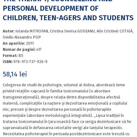
PERSONAL DEVELOPMENT OF
CHILDREN, TEEN-AGERS AND STUDENTS
Autor:
Iolanda MITROFAN, Cristina Denisa GODEANU, Alin Cristinel COTIGĂ,
Ovidiu Alexandru POP
An aparitie:
2011
Numar de pagini:
417
Format:
B5
ISBN:
978-973-737-926-9
58,14
lei
Culegerea de studii de psihologie, volumul al doilea, abordează teme
privind relațiile-capcană în familia toxicomanului (o abordare
transgenerațională), despre relația dintre disponibilitatea afectivă
maternă, complicațiile la naștere și dezvoltarea emoțională a copilului
mic, precum și despre dezvoltarea personală în psihoterapiile
experiențiale (abordare metodologică integrativă). „Lipsa tradiției în
tratarea toxicomanului în țara noastră face ca veriga dezintoxicare să fie
supraevaluată în defavoarea celorlalte verigi ale lanțului terapeutic.
Necesitatea psihoterapiei în perioada postdezintoxicare este trecută cu