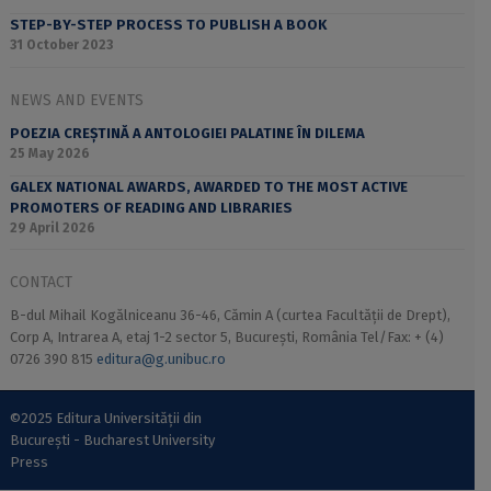
STEP-BY-STEP PROCESS TO PUBLISH A BOOK
31 October 2023
NEWS AND EVENTS
POEZIA CREȘTINĂ A ANTOLOGIEI PALATINE ÎN DILEMA
25 May 2026
GALEX NATIONAL AWARDS, AWARDED TO THE MOST ACTIVE
PROMOTERS OF READING AND LIBRARIES
29 April 2026
CONTACT
B-dul Mihail Kogălniceanu 36-46, Cămin A (curtea Facultății de Drept),
Corp A, Intrarea A, etaj 1-2 sector 5, București, România Tel/Fax: + (4)
0726 390 815
editura@g.unibuc.ro
©2025 Editura Universității din
București - Bucharest University
Press