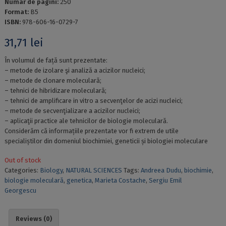
Numar de pagini:
250
Format:
B5
ISBN:
978-606-16-0729-7
31,71
lei
În volumul de față sunt prezentate:
– metode de izolare şi analiză a acizilor nucleici;
– metode de clonare moleculară;
– tehnici de hibridizare moleculară;
– tehnici de amplificare in vitro a secvenţelor de acizi nucleici;
– metode de secvenţializare a acizilor nucleici;
– aplicaţii practice ale tehnicilor de biologie moleculară.
Considerăm că informațiile prezentate vor fi extrem de utile
specialiștilor din domeniul biochimiei, geneticii și biologiei moleculare
Out of stock
Categories:
Biology
,
NATURAL SCIENCES
Tags:
Andreea Dudu
,
biochimie
,
biologie moleculară
,
genetica
,
Marieta Costache
,
Sergiu Emil
Georgescu
Reviews (0)