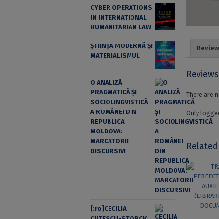
CYBER OPERATIONS
IN INTERNATIONAL
HUMANITARIAN LAW
ȘTIINȚA MODERNĂ ȘI
Review
MATERIALISMUL
Reviews
O ANALIZĂ
PRAGMATICĂ ȘI
There are n
SOCIOLINGVISTICĂ
A ROMÂNEI DIN
Only logged
REPUBLICA
MOLDOVA:
MARCATORII
Related
DISCURSIVI
[:ro]CECILIA
CUŢESCU-STORCK