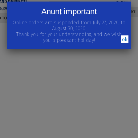
TRAINING AND PERFECTIONING OF THE AUXILLIARY STAFF (LIBRARIANS, EDITORS, DOCUMENTARISTS)
34,89
lei
READ MORE
16,39
lei
Anunț important
ADD TO CART
 TO CART
Online orders are suspended from July 27, 2026, to
August 30, 2026.
Thank you for your understanding, and we wish
ok
you a pleasant holiday!