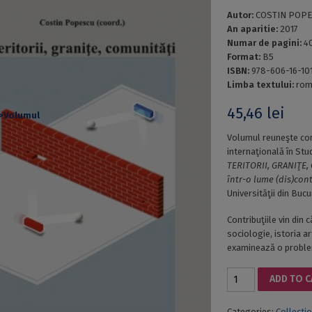
Autor:
COSTIN POPES
An aparitie:
2017
Numar de pagini:
4
Format:
B5
ISBN:
978-606-16-10
Limba textului:
rom
45,46
lei
Volumul reuneşte com
internaţională în Stud
TERITORII, GRANIŢE,
într-o lume (dis)con
Universităţii din Buc
Contribuţiile vin din 
sociologie, istoria ar
examinează o problem
TERRITORIES,
ADD TO 
FRONTIERS,
COMMUNITIES
Categories:
Collecti