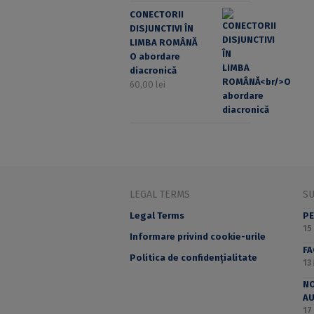
CONECTORII
DISJUNCTIVI ÎN
LIMBA ROMÂNĂ
O abordare
diacronică
60,00
lei
LEGAL TERMS
S
Legal Terms
PE
15
Informare privind cookie-urile
F
Politica de confidențialitate
13
NO
A
17