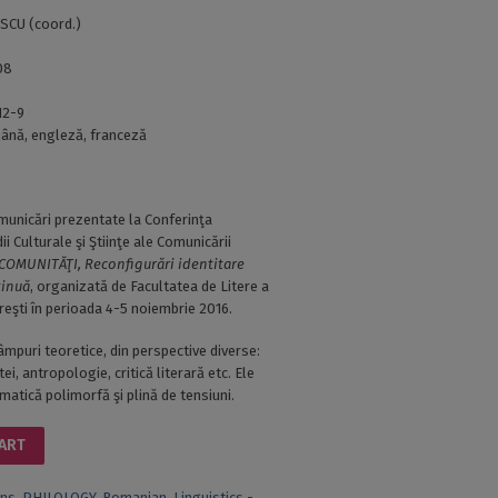
CU (coord.)
08
12-9
ână, engleză, franceză
unicări prezentate la Conferinţa
ii Culturale şi Ştiinţe ale Comunicării
 COMUNITĂŢI, Reconfigurări identitare
tinuă
, organizată de Facultatea de Litere a
ureşti în perioada 4-5 noiembrie 2016.
câmpuri teoretice, din perspective diverse:
tei, antropologie, critică literară etc. Ele
atică polimorfă şi plină de tensiuni.
CART
ons
,
PHILOLOGY
,
Romanian
,
Linguistics -