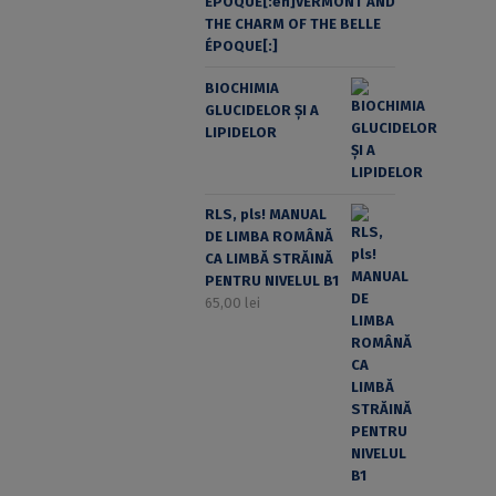
ÉPOQUE[:en]VERMONT AND
THE CHARM OF THE BELLE
ÉPOQUE[:]
BIOCHIMIA
GLUCIDELOR ȘI A
LIPIDELOR
RLS, pls! MANUAL
DE LIMBA ROMÂNĂ
CA LIMBĂ STRĂINĂ
PENTRU NIVELUL B1
65,00
lei