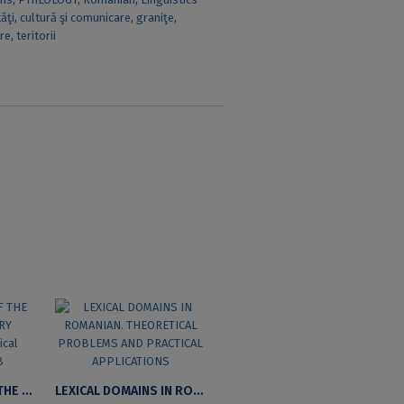
ăţi
,
cultură şi comunicare
,
graniţe
,
are
,
teritorii
THE EVOLUTION OF THE ROMANIAN LITERARY BIBLIOGRAPHY. CRITICAL STUDY 1932 – 1998
LEXICAL DOMAINS IN ROMANIAN. THEORETICAL PROBLEMS AND PRACTICAL APPLICATIONS