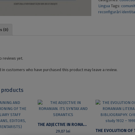
quantity
Lingua
Tags:
comunit
reconfigurări identit
s (0)
o reviews yet.
 in customers who have purchased this product may leave a review.
 products
THE ADJECTIVE IN ROMANIAN. ITS SYNTAX AND SEMANTICS
29,07
lei