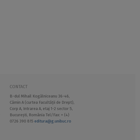
CONTACT
B-dul Mihail Kogălniceanu 36-46,
Cămin A (curtea Facultății de Drept),
Corp A, Intrarea A, etaj 1-2 sector 5,
București, România Tel/Fax: + (4)
0726 390 815
editura@g.unibuc.ro