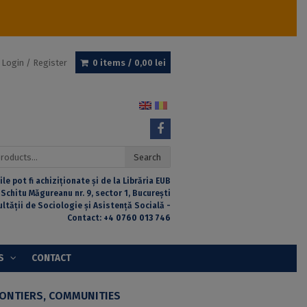
Login / Register
0 items /
0,00
lei
Search
ile pot fi achiziționate și de la Librăria EUB
 Schitu Măgureanu nr. 9, sector 1, București
ultății de Sociologie și Asistență Socială -
Contact:
+4 0760 013 746
S
CONTACT
RONTIERS, COMMUNITIES