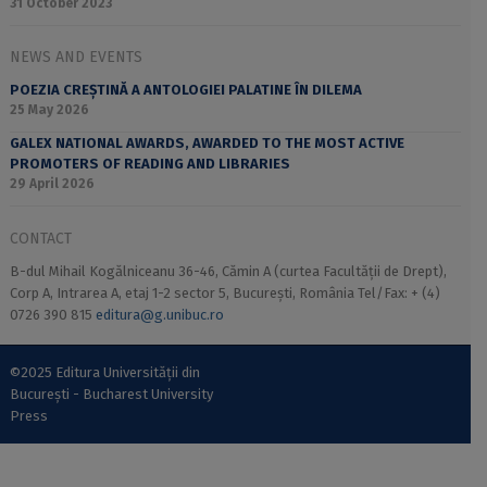
31 October 2023
NEWS AND EVENTS
POEZIA CREȘTINĂ A ANTOLOGIEI PALATINE ÎN DILEMA
25 May 2026
GALEX NATIONAL AWARDS, AWARDED TO THE MOST ACTIVE
PROMOTERS OF READING AND LIBRARIES
29 April 2026
CONTACT
B-dul Mihail Kogălniceanu 36-46, Cămin A (curtea Facultății de Drept),
Corp A, Intrarea A, etaj 1-2 sector 5, București, România Tel/Fax: + (4)
0726 390 815
editura@g.unibuc.ro
©2025 Editura Universității din
București - Bucharest University
Press