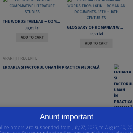
THE WORDS TABLEAU – COMPARATIVE LITERATURE STUDIES
GLOSSARY OF ROMANIAN WORDS FROM LATIN – ROMANIAN DOCUMENTS. 13TH – 16TH CENTURIES
38,85
lei
16,91
lei
ADD TO CART
ADD TO CART
APARIȚII RECENTE
EROAREA ȘI FACTORUL UMAN ÎN PRACTICA MEDICALĂ
Anunț important
REPRODUCEREA ȘI DEZVOLTAREA VERTEBRATELOR
Volumul I
line orders are suspended from July 27, 2026, to August 30, 20
STRATEGII REPRODUCTIVE LA VERTEBRATE, INTRODUCERE