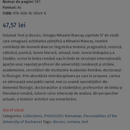
Numar de pagini:
581
Format:
A4
ISBN:
978-606-16-0049-6
47,57
lei
Volumul Text și discurs. Omagiu Mihaelei Mancaș cuprinde 57 de studii
care omagiază activitatea științifică a Mihaelei Mancaș, reunind
contribuții din domenii diverse: lingvistica textului, pragmatică, retorică,
stilistică, poetică, teorie literară, sintaxă, lexic, teoria limbajului ș.a.
Studiile, scrise în limba română sau în limbi de circulație internațională,
aparțin unor reputați profesori din universități românești și străine,
academicieni, cercetători din Institutele Academiei Române, doctoranzi
în filologie. Prin abordările interdisciplinare pe care le propune, cartea
se adresează unui public variat, mai cu seamă specialiștilor din
domeniul filologic, doctoranzilor și studenților, profesorilor de limba și
literatura română, tuturor celor interesați de analiza, din perspective
actuale, a textelor artistice sau nonartistice.
Out of stock
Categories:
Collections
,
PHILOLOGY
,
Romanian
,
Personalities of the
University of Bucharest
Tags:
discurs
,
romana
,
text