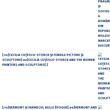
[:ro]CECILIA CUŢESCU-STORCK ŞI FEMEILE PICTORE ŞI
SCULPTORE[:en]CECILIA CUŢESCU-STORCK AND THE WOMEN
PAINTERS AND SCULPTORS[:]
[:ro]VERMONT ȘI FARMECUL BELLE ÉPOQUE[:en]VERMONT AND