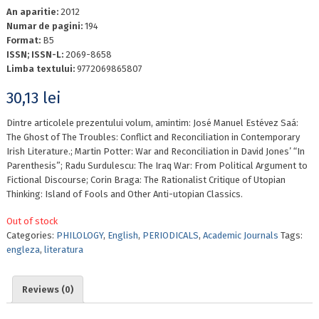
An aparitie:
2012
Numar de pagini:
194
Format:
B5
ISSN; ISSN-L:
2069-8658
Limba textului:
9772069865807
30,13
lei
Dintre articolele prezentului volum, amintim: José Manuel Estévez Saá:
The Ghost of The Troubles: Conflict and Reconciliation in Contemporary
Irish Literature.; Martin Potter: War and Reconciliation in David Jones’ “In
Parenthesis”; Radu Surdulescu: The Iraq War: From Political Argument to
Fictional Discourse; Corin Braga: The Rationalist Critique of Utopian
Thinking: Island of Fools and Other Anti-utopian Classics.
Out of stock
Categories:
PHILOLOGY
,
English
,
PERIODICALS
,
Academic Journals
Tags:
engleza
,
literatura
Reviews (0)