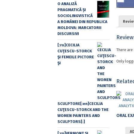
O ANALIZĂ
PRAGMATICĂ ȘI
SOCIOLINGVISTICĂ
Revie
A ROMÂNEI DIN REPUBLICA
MOLDOVA: MARCATORII
DISCURSIVI
Review
[:ro]CECILIA
There are 
CUŢESCU-STORCK
ŞI FEMEILE PICTORE
Only logg
ŞI
Relate
SCULPTORE[:en]CECILIA
CUŢESCU-STORCK AND THE
WOMEN PAINTERS AND
SCULPTORS[:]
A
[:ro]VERMONT ȘI