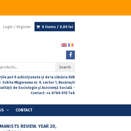
Login / Register
0 items /
0,00
lei
Search
țile pot fi achiziționate și de la Librăria EUB
. Schitu Măgureanu nr. 9, sector 1, București
acultății de Sociologie și Asistență Socială -
Contact:
+4 0760 013 746
SS
CONTACT
ANISTS REVIEW. YEAR 20,