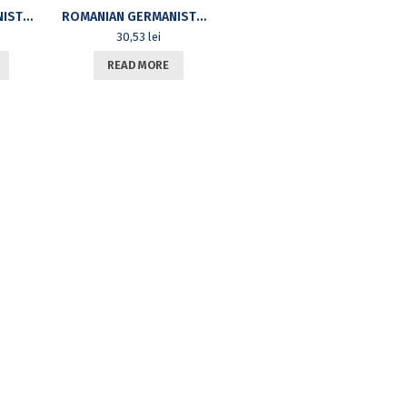
ROMANIAN GERMANISTS SOCIETY – CONTRIBUTIONS TO GERMANISTICS 24. LANGUAGE HOME. DIETER SCHLESAK’S WORK IN AN EPOCH OF DICTATORSHIP AND EXILE
ROMANIAN GERMANISTS SOCIETY – CONTRIBUTIONS TO GERMANISTICS 22. INTRODUCTION TO THE METHODOLOGY OF TEACHING GERMAN AS A FOREIGN LANGUAGE
30,53
lei
READ MORE