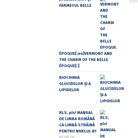
FARMECUL BELLE
ÉPOQUE[:en]VERMONT AND
THE CHARM OF THE BELLE
ÉPOQUE[:]
BIOCHIMIA
GLUCIDELOR ȘI A
LIPIDELOR
RLS, pls! MANUAL
DE LIMBA ROMÂNĂ
CA LIMBĂ STRĂINĂ
PENTRU NIVELUL B1
65,00
lei