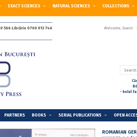
EXACT SCIENCES
NATURAL SCIENCES
COLLECTIONS
Welcome, Guest
0 566 Librărie 0760 013 746
Search
for:
Căr
Bd
- holul F
PARTNERS
BOOKS
SERIAL PUBLICATIONS
OPEN ACCE
ROMANIAN GERM