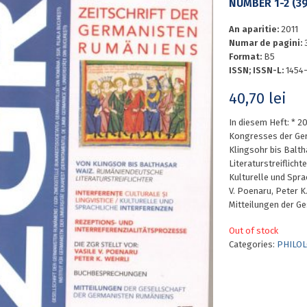
NUMBER 1-2 (39
An aparitie:
2011
Numar de pagini:
Format:
B5
ISSN; ISSN-L:
1454
40,70
lei
In diesem Heft: * 20
Kongresses der Ger
Klingsohr bis Balt
Literaturstreiflichte
Kulturelle und Sprac
V. Poenaru, Peter K
Mitteilungen der G
Out of stock
Categories:
PHILOL