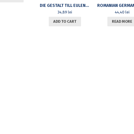
DIE GESTALT TILL EULENSPIEGELS. IDENTITATSSUCHE UND IDENTITATSSTIFTUNG IM DEUTSCHEN ORIGINAL UND IN RUMANISCHEN UBERSETZUNGEN
34,89
lei
44,40
lei
ADD TO CART
READ MORE