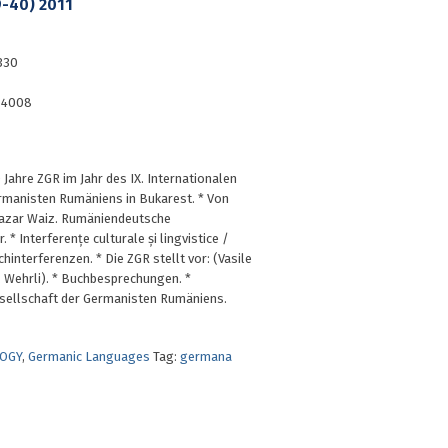
-40) 2011
330
-4008
 Jahre ZGR im Jahr des IX. Internationalen
manisten Rumäniens in Bukarest. * Von
hazar Waiz. Rumäniendeutsche
r. * Interferențe culturale și lingvistice /
hinterferenzen. * Die ZGR stellt vor: (Vasile
. Wehrli). * Buchbesprechungen. *
esellschaft der Germanisten Rumäniens.
OGY
,
Germanic Languages
Tag:
germana