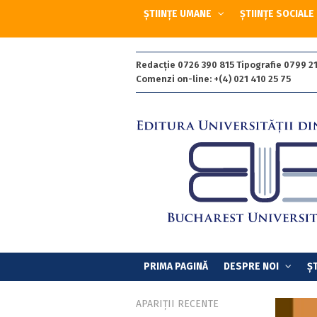
ȘTIINȚE UMANE
ȘTIINȚE SOCIALE
Redacție 0726 390 815 Tipografie 0799 21
Comenzi on-line: +(4) 021 410 25 75
PRIMA PAGINĂ
DESPRE NOI
ȘT
APARIȚII RECENTE