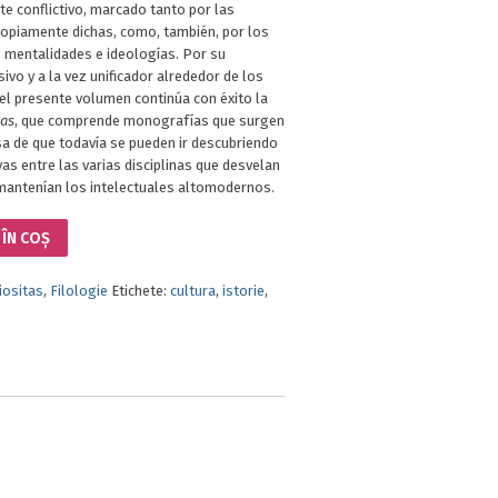
 conflictivo, marcado tanto por las
ropiamente dichas, como, también, por los
 mentalidades e ideologías. Por su
vo y a la vez unificador alrededor de los
 el presente volumen continúa con éxito la
tas
, que comprende monografías que surgen
isa de que todavía se pueden ir descubriendo
as entre las varias disciplinas que desvelan
 mantenían los intelectuales altomodernos.
ÎN COȘ
iositas
,
Filologie
Etichete:
cultura
,
istorie
,