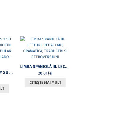
LIMBA SPANIOLĂ III. LECTURI, REDACTĂRI, GRAMATICĂ, TRADUCERI ȘI RETROVERSIUNI
LOS BANDOLEROS Y SU REFLEJO EN LA TRADICIÓN ORAL: LA PROSA POPULAR COMPARACIÓN CATALANO-ESLOVACA)
28,01
lei
CITEȘTE MAI MULT
ULT