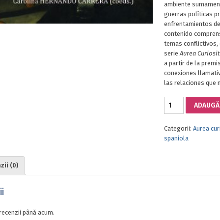
ambiente sumamente
guerras políticas p
enfrentamientos de
contenido comprensi
temas conflictivos,
serie
Aurea Curiosi
a partir de la prem
conexiones llamativ
las relaciones que
Cantitate
ADAUGĂ 
GUERRAS
POETIZADAS
Categorii:
Aurea cur
Y
spaniola
ESCRITURA
POLÉMICA
EN
ii (0)
LA
EDAD
MODERNA
i
recenzii până acum.