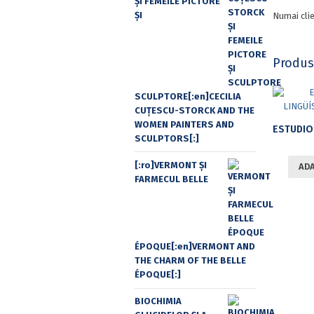
ŞI FEMEILE PICTORE
ŞI
Numai clie
Produs
SCULPTORE[:en]CECILIA
CUŢESCU-STORCK AND THE
WOMEN PAINTERS AND
SCULPTORS[:]
[:ro]VERMONT ȘI
ADA
FARMECUL BELLE
ÉPOQUE[:en]VERMONT AND
THE CHARM OF THE BELLE
ÉPOQUE[:]
BIOCHIMIA