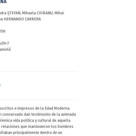
RNA
ndra ȘTEFAN, Mihaela CIOBANU, Mihai
ina HERNANDO CARRERA
206
409-7
aniolă
s
uscritos e impresos de la Edad Moderna
n conservado dan testimonio de la animada
émica vida política y cultural de aquella
s relaciones que mantuvieron los hombres
ollaban principalmente dentro de un