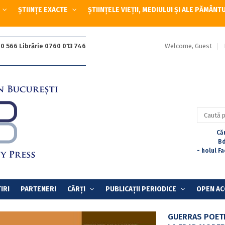
ȘTIINȚE EXACTE
ȘTIINȚELE VIEȚII, MEDIULUI ȘI ALE PĂMÂNT
Welcome, Guest
0 566 Librărie 0760 013 746
Caută
după:
Căr
Bd
- holul F
IRI
PARTENERI
CĂRȚI
PUBLICAȚII PERIODICE
OPEN AC
GUERRAS POETI