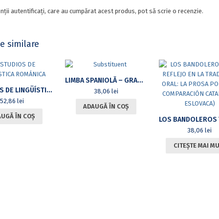
nții autentificați, care au cumpărat acest produs, pot să scrie o recenzie.
e similare
LIMBA SPANIOLĂ – GRAMATICĂ ȘI COMUNICARE
ESTUDIOS DE LINGÜÍSTICA ROMÁNICA
38,06
lei
52,86
lei
ADAUGĂ ÎN COȘ
UGĂ ÎN COȘ
38,06
lei
CITEȘTE MAI M