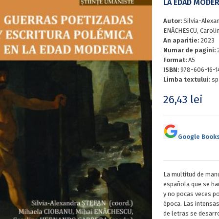
LA EDAD MODE
Autor:
Silvia-Alexa
ENĂCHESCU, Carol
An aparitie:
2023
Numar de pagini:
Format:
A5
ISBN:
978-606-16-1
Limba textului:
sp
26,43
lei
Google Book
La multitud de man
española que se ha
y no pocas veces pol
época. Las intensa
de letras se desarr