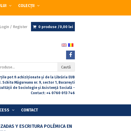
ULUI
COLECȚII
Login / Register
0 produse /
0,00
lei
Caută
țile pot fi achiziționate și de la Librăria EUB
. Schitu Măgureanu nr. 9, sector 1, București
acultății de Sociologie și Asistență Socială -
Contact:
+4 0760 013 746
CESS
CONTACT
ZADAS Y ESCRITURA POLÉMICA EN