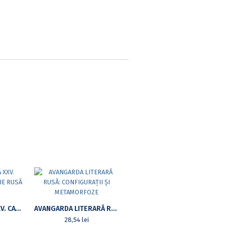
FILOLOGIE RUSĂ XXV. CATEDRA DE FILOLOGIE RUSĂ LA 60 DE ANI
AVANGARDA LITERARĂ RUSĂ: CONFIGURAȚII ȘI METAMORFOZE
28,54
lei