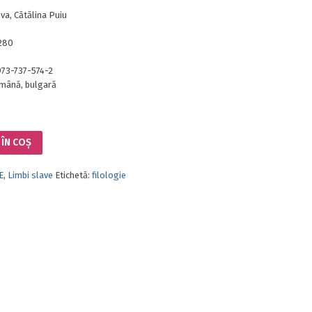
va, Cătălina Puiu
280
973-737-574-2
mână, bulgară
ÎN COȘ
E
,
Limbi slave
Etichetă:
filologie