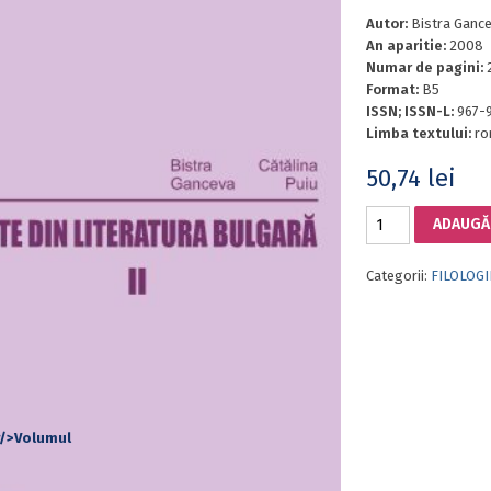
Autor:
Bistra Gance
An aparitie:
2008
Numar de pagini:
Format:
B5
ISSN; ISSN-L:
967-
Limba textului:
ro
50,74
lei
Cantitate
ADAUGĂ 
TEXTE
DE
Categorii:
FILOLOGI
LITERATURĂ
BULGARĂ