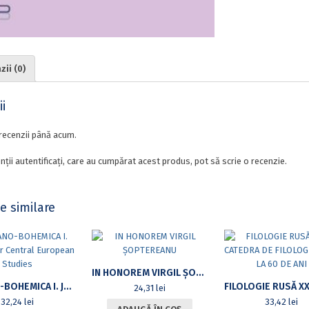
ii (0)
i
recenzii până acum.
nții autentificați, care au cumpărat acest produs, pot să scrie o recenzie.
e similare
IN HONOREM VIRGIL ȘOPTEREANU
ROMANO-BOHEMICA I. JOURNAL FOR CENTRAL EUROPEAN STUDIES
24,31
lei
32,24
lei
33,42
lei