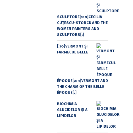
SCULPTORE[:en]CECILIA
CUŢESCU-STORCK AND THE
WOMEN PAINTERS AND
SCULPTORS[:]
[:ro]VERMONT ȘI
FARMECUL BELLE
ÉPOQUE[:en]VERMONT AND
THE CHARM OF THE BELLE
ÉPOQUE[:]
BIOCHIMIA
GLUCIDELOR ȘI A
LIPIDELOR