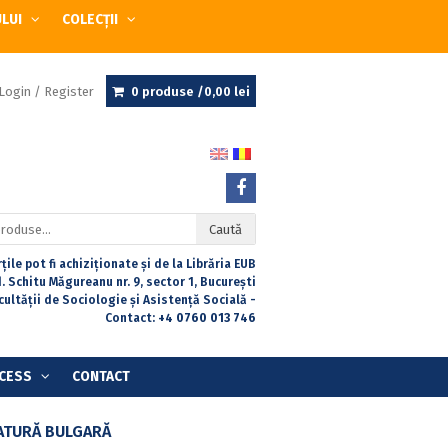
ULUI
COLECȚII
Login / Register
0 produse /
0,00
lei
Caută
țile pot fi achiziționate și de la Librăria EUB
. Schitu Măgureanu nr. 9, sector 1, București
acultății de Sociologie și Asistență Socială -
Contact:
+4 0760 013 746
CESS
CONTACT
RATURĂ BULGARĂ