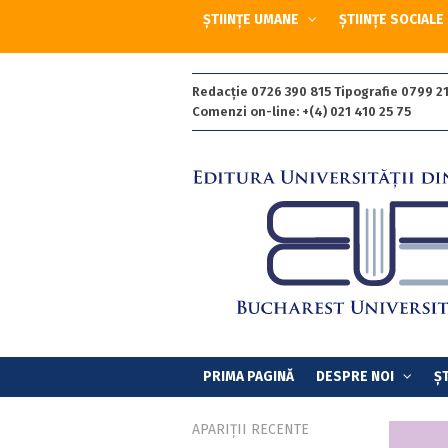
ȘTIINȚE UMANE
ȘTIINȚE SOCIALE
Redacție 0726 390 815 Tipografie 0799 21
Comenzi on-line: +(4) 021 410 25 75
PRIMA PAGINĂ
DESPRE NOI
ȘT
APARIȚII RECENTE