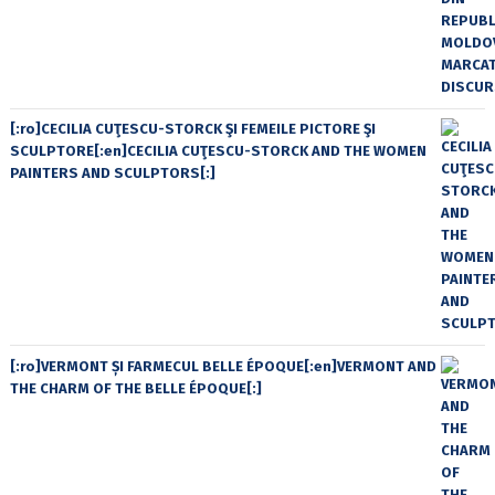
[:ro]CECILIA CUŢESCU-STORCK ŞI FEMEILE PICTORE ŞI
SCULPTORE[:en]CECILIA CUŢESCU-STORCK AND THE WOMEN
PAINTERS AND SCULPTORS[:]
[:ro]VERMONT ȘI FARMECUL BELLE ÉPOQUE[:en]VERMONT AND
THE CHARM OF THE BELLE ÉPOQUE[:]