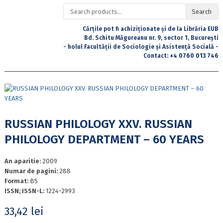
Search
Search
for:
Cărțile pot fi achiziționate și de la Librăria EUB
Bd. Schitu Măgureanu nr. 9, sector 1, București
- holul Facultății de Sociologie și Asistență Socială -
Contact:
+4 0760 013 746
RUSSIAN PHILOLOGY XXV. RUSSIAN
PHILOLOGY DEPARTMENT – 60 YEARS
An aparitie:
2009
Numar de pagini:
288
Format:
B5
ISSN; ISSN-L:
1224-2993
33,42
lei