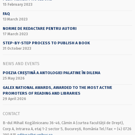
15 February 2023
FAQ
13 March 2023
NORME DE REDACTARE PENTRU AUTORI
17 March 2023
STEP-BY-STEP PROCESS TO PUBLISH A BOOK
31 October 2023
NEWS AND EVENTS
POEZIA CREȘTINĂ A ANTOLOGIEI PALATINE ÎN DILEMA
25 May 2026
GALEX NATIONAL AWARDS, AWARDED TO THE MOST ACTIVE
PROMOTERS OF READING AND LIBRARIES
29 April 2026
CONTACT
B-dul Mihail Kogălniceanu 36-46, Cămin A (curtea Facultății de Drept),
Corp A, Intrarea A, etaj 1-2 sector 5, București, România Tel/Fax: + (4) 0726
390 815
editura@g.unibuc.ro