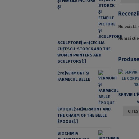
ŞI FEMEILE PICTORE
ŞI
Recenzi
Nu există 
Numai clie
SCULPTORE[:en]CECILIA
CUŢESCU-STORCK AND THE
WOMEN PAINTERS AND
Produse
SCULPTORS[:]
[:ro]VERMONT ȘI
FARMECUL BELLE
4
ÉPOQUE[:en]VERMONT AND
CITEȘ
THE CHARM OF THE BELLE
ÉPOQUE[:]
BIOCHIMIA