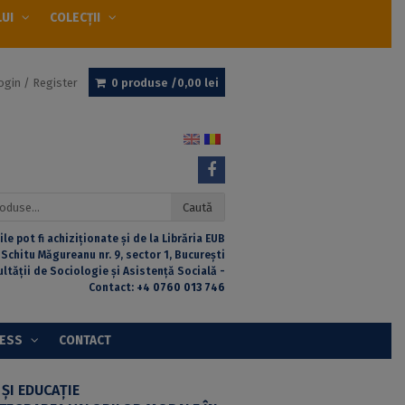
LUI
COLECȚII
ogin / Register
0 produse /
0,00
lei
Caută
ile pot fi achiziționate și de la Librăria EUB
 Schitu Măgureanu nr. 9, sector 1, București
ultății de Sociologie și Asistență Socială -
Contact:
+4 0760 013 746
CESS
CONTACT
 ȘI EDUCAȚIE