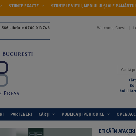
ȘTIINȚE EXACTE
ȘTIINȚELE VIEȚII, MEDIULUI ȘI ALE PĂMÂNTU
Welcome, Guest
L
 566 Librărie 0760 013 746
Caută
după:
Cărț
Bd.
- holul Fac
RI
PARTENERI
CĂRȚI
PUBLICAȚII PERIODICE
OPEN AC
ETICĂ ÎN AFACERI