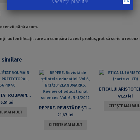
ok
vacanță plăcută!
valorilor
morale
i
în
viitorul
recenzii până acum.
managementului
nții autentificați, care au cumpărat acest produs, pot să scrie o recenzi
 similare
SERVIR L’ÉTAT ROUMAIN. LE CORPS PRÉFECTORAL, 1866-1940
41,23
lei
6,51
lei
CITEȘTE MAI MUL
REPERE. REVISTĂ DE ȘTIINȚELE EDUCAȚIEI. VOL.6, NR.1/2012LANDMARKS. REVIEW OF EDUCATIONAL SCIENCES. VOL. 6, NR.1/2012
TE MAI MULT
21,67
lei
CITEȘTE MAI MULT