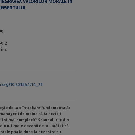
TEGRAREA VALORILOR MORALE ÎN
GEMENTULUI
00
60-2
ână
oi.org/10.48154/b14_26
ește de la o întrebare fundamentală:
managerii de mâine să ia decizii
e tot mai complexă? Scandalurile din
din ultimele decenii ne-au arătat că
morale poate duce la dezastre cu