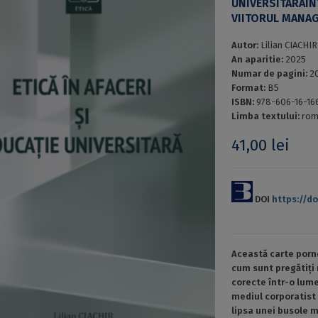
UNIVERSITARĂIN
VIITORUL MANA
Autor:
Lilian CIACHIR
An aparitie:
2025
Numar de pagini:
2
Format:
B5
ISBN:
978-606-16-16
Limba textului:
rom
41,00
lei
DOI
https://d
Această carte porn
cum sunt pregătiți 
corecte într-o lum
mediul corporatist 
lipsa unei busole 