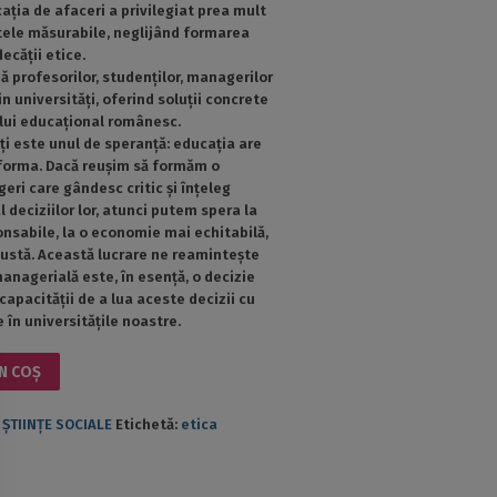
ația de afaceri a privilegiat prea mult
atele măsurabile, neglijând formarea
decății etice.
 profesorilor, studenților, managerilor
in universități, oferind soluții concrete
lui educațional românesc.
ți este unul de speranță: educația are
forma. Dacă reușim să formăm o
ri care gândesc critic și înțeleg
l deciziilor lor, atunci putem spera la
nsabile, la o economie mai echitabilă,
justă. Această lucrare ne reamintește
managerială este, în esență, o decizie
capacității de a lua aceste decizii cu
 în universitățile noastre.
N COȘ
,
ȘTIINȚE SOCIALE
Etichetă:
etica
rarea