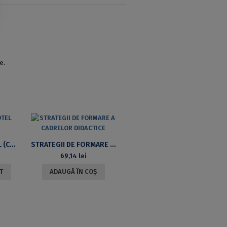
e.
ETICA LUI ARISTOTEL (CARTE CU CD)
STRATEGII DE FORMARE A CADRELOR DIDACTICE
69,14
lei
T
ADAUGĂ ÎN COȘ