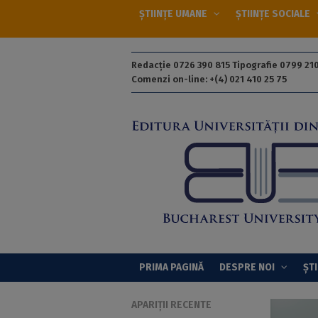
ȘTIINȚE UMANE
ȘTIINȚE SOCIALE
Redacție 0726 390 815 Tipografie 0799 210
Comenzi on-line: +(4) 021 410 25 75
PRIMA PAGINĂ
DESPRE NOI
ȘTI
APARIȚII RECENTE