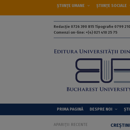
ȘTIINȚE UMANE
ȘTIINȚE SOCIALE
Redacție 0726 390 815 Tipografie 0799 210
Comenzi on-line: +(4) 021 410 25 75
PRIMA PAGINĂ
DESPRE NOI
ȘTI
APARIȚII RECENTE
CREȘTIN