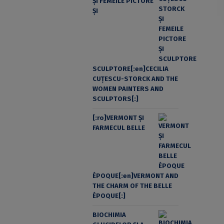
ŞI FEMEILE PICTORE
ŞI
SCULPTORE[:en]CECILIA
CUŢESCU-STORCK AND THE
WOMEN PAINTERS AND
SCULPTORS[:]
[:ro]VERMONT ȘI
FARMECUL BELLE
ÉPOQUE[:en]VERMONT AND
THE CHARM OF THE BELLE
ÉPOQUE[:]
BIOCHIMIA