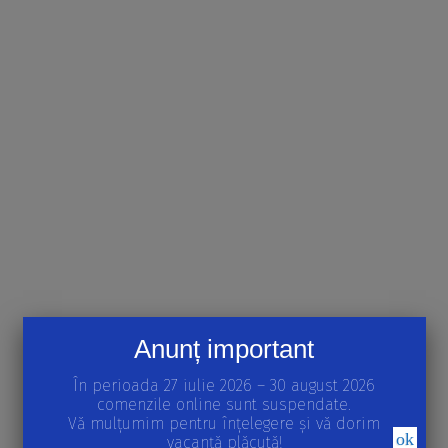
Anunț important
În perioada 27 iulie 2026 – 30 august 2026
comenzile online sunt suspendate.
Vă mulțumim pentru înțelegere și vă dorim
ok
vacanță plăcută!