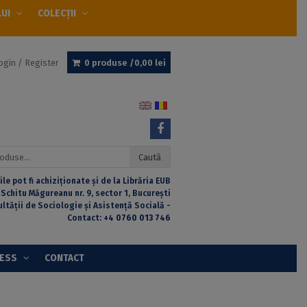
LUI
COLECȚII
ogin / Register
0 produse /
0,00
lei
Caută
ile pot fi achiziționate și de la Librăria EUB
 Schitu Măgureanu nr. 9, sector 1, București
ultății de Sociologie și Asistență Socială -
Contact:
+4 0760 013 746
CESS
CONTACT