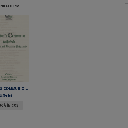
urul rezultat
THE SOUL’S COMMUNION WITH GOD IN WESTERN AND BYZANTINE CHRISTIANITY
8,54
lei
GĂ ÎN COȘ