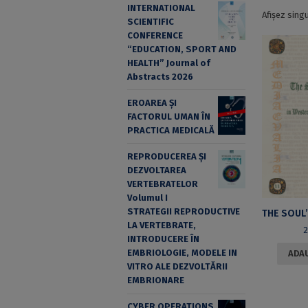
INTERNATIONAL
Afișez sing
SCIENTIFIC
CONFERENCE
“EDUCATION, SPORT AND
HEALTH” Journal of
Abstracts 2026
EROAREA ȘI
FACTORUL UMAN ÎN
PRACTICA MEDICALĂ
REPRODUCEREA ȘI
DEZVOLTAREA
VERTEBRATELOR
Volumul I
STRATEGII REPRODUCTIVE
LA VERTEBRATE,
2
INTRODUCERE ÎN
EMBRIOLOGIE, MODELE IN
ADAU
VITRO ALE DEZVOLTĂRII
EMBRIONARE
CYBER OPERATIONS