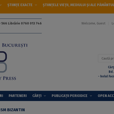
ȘTIINȚE EXACTE
ȘTIINȚELE VIEȚII, MEDIULUI ȘI ALE PĂMÂNTU
Welcome, Guest
L
 566 Librărie 0760 013 746
Caută
după:
Cărț
Bd.
- holul Fac
RI
PARTENERI
CĂRȚI
PUBLICAȚII PERIODICE
OPEN AC
ISM BIZANTIN