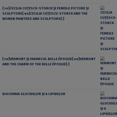
[:ro]CECILIA CUŢESCU-STORCK ŞI FEMEILE PICTORE ŞI
SCULPTORE[:en]CECILIA CUŢESCU-STORCK AND THE
WOMEN PAINTERS AND SCULPTORS[:]
[:ro]VERMONT ȘI FARMECUL BELLE ÉPOQUE[:en]VERMONT
AND THE CHARM OF THE BELLE ÉPOQUE[:]
BIOCHIMIA GLUCIDELOR ȘI A LIPIDELOR