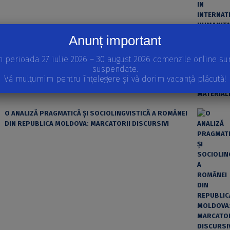
Anunț important
ȘTIINȚA MODERNĂ ȘI MATERIALISMUL
n perioada 27 iulie 2026 – 30 august 2026 comenzile online su
suspendate.
Vă mulțumim pentru înțelegere și vă dorim vacanță plăcută!
O ANALIZĂ PRAGMATICĂ ȘI SOCIOLINGVISTICĂ A ROMÂNEI
DIN REPUBLICA MOLDOVA: MARCATORII DISCURSIVI