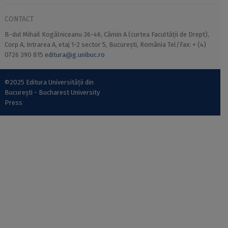
CONTACT
B-dul Mihail Kogălniceanu 36-46, Cămin A (curtea Facultății de Drept),
Corp A, Intrarea A, etaj 1-2 sector 5, București, România Tel/Fax: + (4)
0726 390 815
editura@g.unibuc.ro
©2025 Editura Universității din
București - Bucharest University
Press