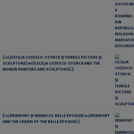
[:ro]CECILIA CUŢESCU-STORCK ŞI FEMEILE PICTORE ŞI
SCULPTORE[:en]CECILIA CUŢESCU-STORCK AND THE
WOMEN PAINTERS AND SCULPTORS[:]
[:ro]VERMONT ȘI FARMECUL BELLE ÉPOQUE[:en]VERMONT
AND THE CHARM OF THE BELLE ÉPOQUE[:]