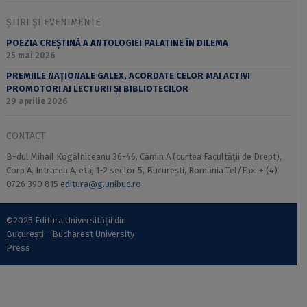
ȘTIRI ȘI EVENIMENTE
POEZIA CREȘTINĂ A ANTOLOGIEI PALATINE ÎN DILEMA
25 mai 2026
PREMIILE NAȚIONALE GALEX, ACORDATE CELOR MAI ACTIVI
PROMOTORI AI LECTURII ȘI BIBLIOTECILOR
29 aprilie 2026
CONTACT
B-dul Mihail Kogălniceanu 36-46, Cămin A (curtea Facultății de Drept),
Corp A, Intrarea A, etaj 1-2 sector 5, București, România Tel/Fax: + (4)
0726 390 815
editura@g.unibuc.ro
©2025 Editura Universității din
București - Bucharest University
Press