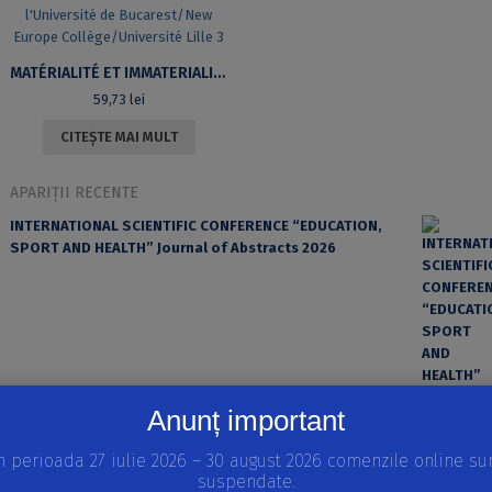
MATÉRIALITÉ ET IMMATERIALITÉ DANS L’ ÉGLISE AU MOYEN ÂGE. ACTES DU COLLOQUE TENU À BUCAREST LES 22 ET 23 OCTOBRE 2010 CENTRE D’ÉTUDES MÉDIÉVALES DE L’UNIVERSITÉ DE BUCAREST/NEW EUROPE COLLÈGE/UNIVERSITÉ LILLE 3
59,73
lei
CITEȘTE MAI MULT
APARIȚII RECENTE
INTERNATIONAL SCIENTIFIC CONFERENCE “EDUCATION,
SPORT AND HEALTH” Journal of Abstracts 2026
Anunț important
n perioada 27 iulie 2026 – 30 august 2026 comenzile online su
suspendate.