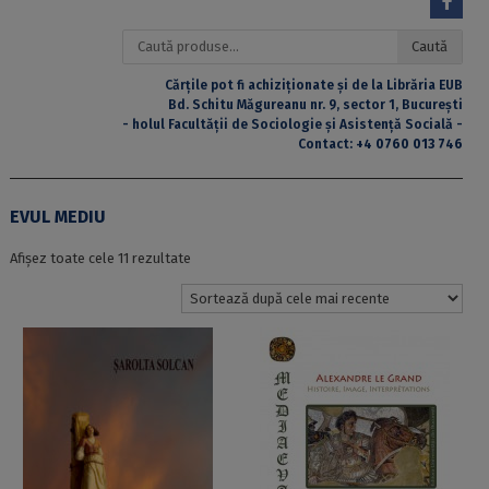
Caută
Caută
după:
Cărțile pot fi achiziționate și de la Librăria EUB
Bd. Schitu Măgureanu nr. 9, sector 1, București
- holul Facultății de Sociologie și Asistență Socială -
Contact:
+4 0760 013 746
EVUL MEDIU
Sortat
Afișez toate cele 11 rezultate
după
cele
mai
recente