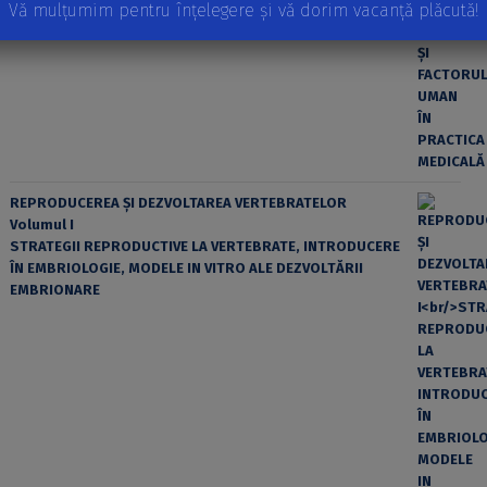
Vă mulțumim pentru înțelegere și vă dorim vacanță plăcută!
EROAREA ȘI FACTORUL UMAN ÎN PRACTICA MEDICALĂ
REPRODUCEREA ȘI DEZVOLTAREA VERTEBRATELOR
Volumul I
STRATEGII REPRODUCTIVE LA VERTEBRATE, INTRODUCERE
ÎN EMBRIOLOGIE, MODELE IN VITRO ALE DEZVOLTĂRII
EMBRIONARE