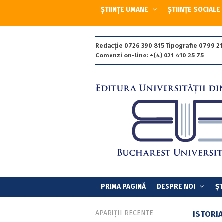
ȘTIINȚE UMANE
ȘTIINȚE SOCIALE
Redacție 0726 390 815 Tipografie 0799 21
Comenzi on-line: +(4) 021 410 25 75
PRIMA PAGINĂ
DESPRE NOI
ȘT
APARIȚII RECENTE
ISTORI