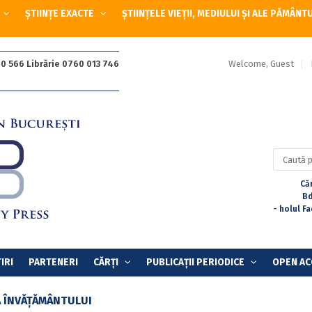
ȘTIINȚE EXACTE
ȘTIINȚELE VIEȚII, MEDIULUI ȘI ALE PĂMÂNT
Welcome, Guest
0 566 Librărie 0760 013 746
Caută
după:
Căr
Bd
- holul F
IRI
PARTENERI
CĂRȚI
PUBLICAȚII PERIODICE
OPEN AC
A ÎNVĂȚĂMÂNTULUI