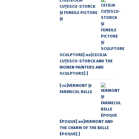
[:ro]CECILIA
CUŢESCU-STORCK
ŞI FEMEILE PICTORE
ŞI
SCULPTORE[:en]CECILIA
CUŢESCU-STORCK AND THE
WOMEN PAINTERS AND
SCULPTORS[:]
[:ro]VERMONT ȘI
FARMECUL BELLE
ÉPOQUE[:en]VERMONT AND
THE CHARM OF THE BELLE
ÉPOQUE[:]