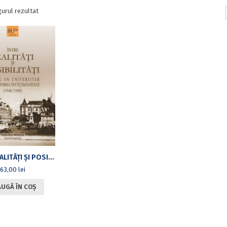
gurul rezultat
ÎNTRE REALITĂȚI ȘI POSIBILITĂȚI. PRIMUL AN UNIVERSITAR DUPĂ REFORMA ÎNVĂȚĂMÂNTULUI (1948/1949)
63,00
lei
UGĂ ÎN COȘ