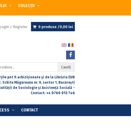
ULUI
COLECȚII
Login / Register
0 produse /
0,00
lei
Caută
țile pot fi achiziționate și de la Librăria EUB
. Schitu Măgureanu nr. 9, sector 1, București
acultății de Sociologie și Asistență Socială -
Contact:
+4 0760 013 746
CESS
CONTACT