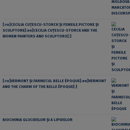
[:ro]CECILIA CUŢESCU-STORCK ŞI FEMEILE PICTORE ŞI
SCULPTORE[:en]CECILIA CUŢESCU-STORCK AND THE
WOMEN PAINTERS AND SCULPTORS[:]
[:ro]VERMONT ȘI FARMECUL BELLE ÉPOQUE[:en]VERMONT
AND THE CHARM OF THE BELLE ÉPOQUE[:]
BIOCHIMIA GLUCIDELOR ȘI A LIPIDELOR