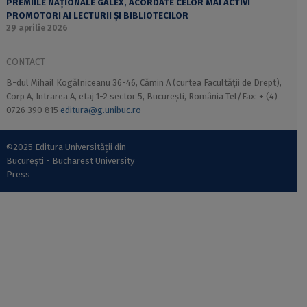
PREMIILE NAȚIONALE GALEX, ACORDATE CELOR MAI ACTIVI
PROMOTORI AI LECTURII ȘI BIBLIOTECILOR
29 aprilie 2026
CONTACT
B-dul Mihail Kogălniceanu 36-46, Cămin A (curtea Facultății de Drept),
Corp A, Intrarea A, etaj 1-2 sector 5, București, România Tel/Fax: + (4)
0726 390 815
editura@g.unibuc.ro
©2025 Editura Universității din
București - Bucharest University
Press