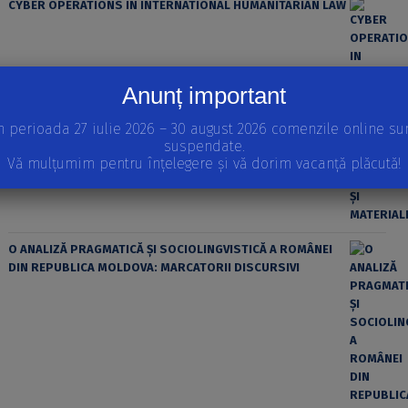
CYBER OPERATIONS IN INTERNATIONAL HUMANITARIAN LAW
Anunț important
n perioada 27 iulie 2026 – 30 august 2026 comenzile online su
suspendate.
ȘTIINȚA MODERNĂ ȘI MATERIALISMUL
Vă mulțumim pentru înțelegere și vă dorim vacanță plăcută!
O ANALIZĂ PRAGMATICĂ ȘI SOCIOLINGVISTICĂ A ROMÂNEI
DIN REPUBLICA MOLDOVA: MARCATORII DISCURSIVI