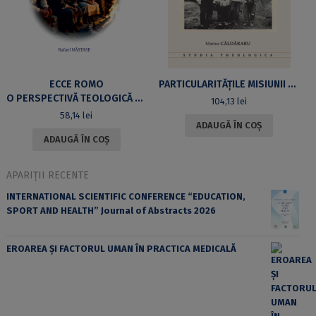
ECCE ROMO
PARTICULARITĂȚILE MISIUNII BISERICII ORTODOXE ROMÂNE ÎN COMUNITĂȚILE ROMILOR CĂLDĂRARI
O PERSPECTIVĂ TEOLOGICĂ A TRANSFORMĂRII COMUNITĂȚILOR DE ROMI DIN ROMÂNIA DUPĂ 1990
104,13
lei
58,14
lei
ADAUGĂ ÎN COȘ
ADAUGĂ ÎN COȘ
APARIȚII RECENTE
INTERNATIONAL SCIENTIFIC CONFERENCE “EDUCATION,
SPORT AND HEALTH” Journal of Abstracts 2026
EROAREA ȘI FACTORUL UMAN ÎN PRACTICA MEDICALĂ