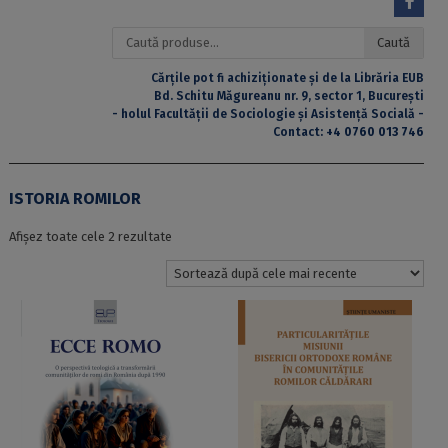
Caută
Caută
după:
Cărțile pot fi achiziționate și de la Librăria EUB
Bd. Schitu Măgureanu nr. 9, sector 1, București
- holul Facultății de Sociologie și Asistență Socială -
Contact:
+4 0760 013 746
ISTORIA ROMILOR
Sortat
Afișez toate cele 2 rezultate
după
cele
mai
recente