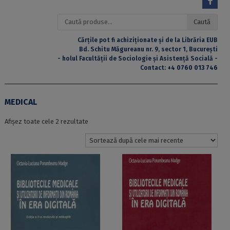
Caută
Caută
după:
Cărțile pot fi achiziționate și de la Librăria EUB
Bd. Schitu Măgureanu nr. 9, sector 1, București
- holul Facultății de Sociologie și Asistență Socială -
Contact:
+4 0760 013 746
MEDICAL
Sortat
Afișez toate cele 2 rezultate
după
cele
mai
recente