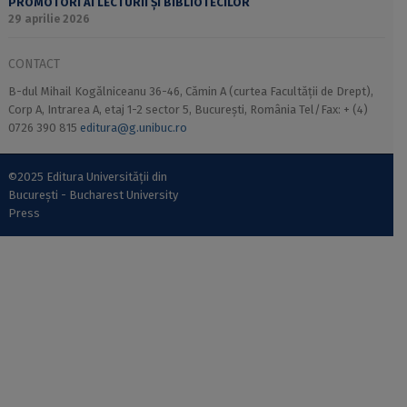
PROMOTORI AI LECTURII ȘI BIBLIOTECILOR
29 aprilie 2026
CONTACT
B-dul Mihail Kogălniceanu 36-46, Cămin A (curtea Facultății de Drept),
Corp A, Intrarea A, etaj 1-2 sector 5, București, România Tel/Fax: + (4)
0726 390 815
editura@g.unibuc.ro
©2025 Editura Universității din
București - Bucharest University
Press