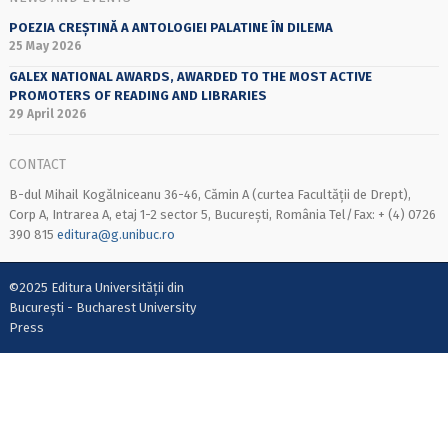
POEZIA CREȘTINĂ A ANTOLOGIEI PALATINE ÎN DILEMA
25 May 2026
GALEX NATIONAL AWARDS, AWARDED TO THE MOST ACTIVE
PROMOTERS OF READING AND LIBRARIES
29 April 2026
CONTACT
B-dul Mihail Kogălniceanu 36-46, Cămin A (curtea Facultății de Drept),
Corp A, Intrarea A, etaj 1-2 sector 5, București, România Tel/Fax: + (4) 0726
390 815
editura@g.unibuc.ro
©2025 Editura Universității din
București - Bucharest University
Press