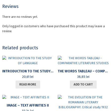
IN
THE
Reviews
DIGITAL
ERA.
There are no reviews yet.
2nd
Edition,
Only logged in customers who have purchased this product may leave a
revised
review.
and
enlarged
quantity
Related products
INTRODUCTION TO THE STUDY OF LANGUAGE
THE WORDS TABLEAU – COMPARATIVE LITERATURE STUDIES
20,61
lei
38,85
lei
READ MORE
ADD TO CART
IMAGE – TEXT AFFINITIES II
32,24
lei