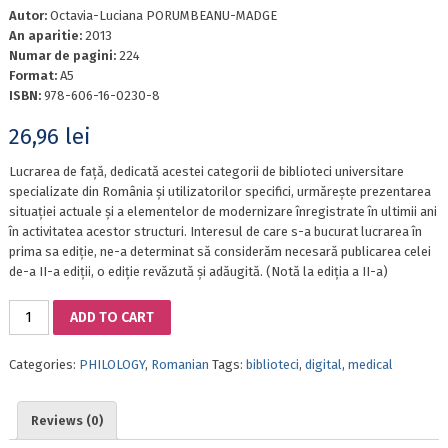
Autor:
Octavia-Luciana PORUMBEANU-MADGE
An aparitie:
2013
Numar de pagini:
224
Format:
A5
ISBN:
978-606-16-0230-8
26,96
lei
Lucrarea de față, dedicată acestei categorii de biblioteci universitare
specializate din România și utilizatorilor specifici, urmărește prezentarea
situației actuale și a elementelor de modernizare înregistrate în ultimii ani
în activitatea acestor structuri. Interesul de care s-a bucurat lucrarea în
prima sa ediție, ne-a determinat să considerăm necesară publicarea celei
de-a II-a ediții, o ediție revăzută și adăugită. (Notă la ediția a II-a)
MEDICAL
ADD TO CART
LIBRARIES
AND
Categories:
PHILOLOGY
,
Romanian
Tags:
biblioteci
,
digital
,
medical
INFORMATION
USERS
IN
Reviews (0)
ROMANIA