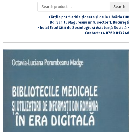
Search
Search
for:
Cărțile pot fi achiziționate și de la Librăria EUB
Bd. Schitu Măgureanu nr. 9, sector 1, București
- holul Facultății de Sociologie și Asistență Socială -
Contact:
+4 0760 013 746