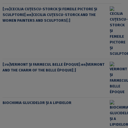
[:ro]CECILIA CUŢESCU-STORCK ŞI FEMEILE PICTORE ŞI
SCULPTORE[:en]CECILIA CUŢESCU-STORCK AND THE
WOMEN PAINTERS AND SCULPTORS[:]
[:ro]VERMONT ȘI FARMECUL BELLE ÉPOQUE[:en]VERMONT
AND THE CHARM OF THE BELLE ÉPOQUE[:]
BIOCHIMIA GLUCIDELOR ȘI A LIPIDELOR