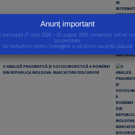
Anunț important
ȘTIINȚA MODERNĂ ȘI MATERIALISMUL
n perioada 27 iulie 2026 – 30 august 2026 comenzile online su
suspendate.
Vă mulțumim pentru înțelegere și vă dorim vacanță plăcută!
O ANALIZĂ PRAGMATICĂ ȘI SOCIOLINGVISTICĂ A ROMÂNEI
DIN REPUBLICA MOLDOVA: MARCATORII DISCURSIVI