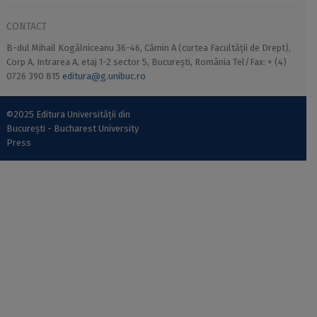
CONTACT
B-dul Mihail Kogălniceanu 36-46, Cămin A (curtea Facultății de Drept),
Corp A, Intrarea A, etaj 1-2 sector 5, București, România Tel/Fax: + (4)
0726 390 815
editura@g.unibuc.ro
©2025 Editura Universității din
București - Bucharest University
Press