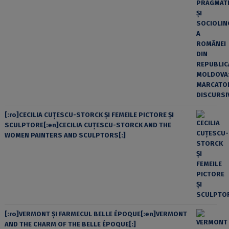
[:ro]CECILIA CUŢESCU-STORCK ŞI FEMEILE PICTORE ŞI
SCULPTORE[:en]CECILIA CUŢESCU-STORCK AND THE
WOMEN PAINTERS AND SCULPTORS[:]
[:ro]VERMONT ȘI FARMECUL BELLE ÉPOQUE[:en]VERMONT
AND THE CHARM OF THE BELLE ÉPOQUE[:]