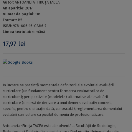
Autor:
ANTOANETA-FIRUŢA TACEA
An aparitie:
2017
Numar de pagini:
118
Format:
B5
ISBN:
978-606-16-0886-7
Limba textului:
română
17,97
lei
Google Books
În lucrare se prezintă momentele definitorii ale evoluţiei evaluării
curriculare (un fundament pentru formarea evaluatorilor de
curriculum); perspectivele (modelele) alternative ale evaluării
curriculare (o sursă de derivare a unui demers evaluativ concret,
specific, pentru o situaţie dată, cunoscută); reglementarea domeniului
evaluării curriculare ca posibil domeniu de profesionalizare.
Antoaneta-Firuţa TACEA este absolventă a Facultăţii de Sociologie,
Psihologie şi Pedagogie, specializarea Pedagogie, Universitatea din