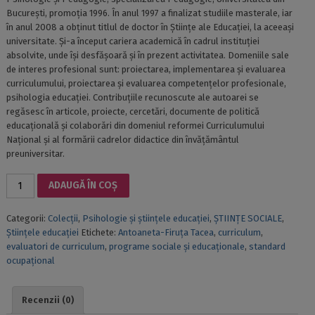
Bucureşti, promoţia 1996. În anul 1997 a finalizat studiile masterale, iar
în anul 2008 a obţinut titlul de doctor în Ştiinţe ale Educaţiei, la aceeaşi
universitate. Şi-a început cariera academică în cadrul instituţiei
absolvite, unde îşi desfăşoară şi în prezent activitatea. Domeniile sale
de interes profesional sunt: proiectarea, implementarea şi evaluarea
curriculumului, proiectarea şi evaluarea competenţelor profesionale,
psihologia educaţiei. Contribuţiile recunoscute ale autoarei se
regăsesc în articole, proiecte, cercetări, documente de politică
educaţională şi colaborări din domeniul reformei Curriculumului
Naţional şi al formării cadrelor didactice din învăţământul
preuniversitar.
Cantitate
ADAUGĂ ÎN COȘ
EVALUAREA
CURRICULUMULUI:
Categorii:
Colecții
,
Psihologie și științele educației
,
ȘTIINȚE SOCIALE
,
MODELE
Științele educației
Etichete:
Antoaneta-Firuţa Tacea
,
curriculum
,
ŞI
evaluatori de curriculum
,
programe sociale şi educaţionale
,
standard
INSTRUMENTE
ocupaţional
Recenzii (0)