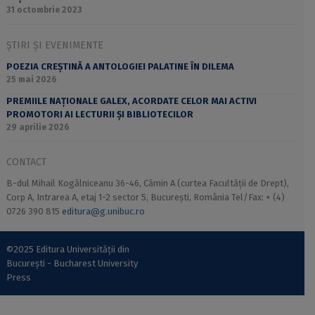
31 octombrie 2023
ȘTIRI ȘI EVENIMENTE
POEZIA CREȘTINĂ A ANTOLOGIEI PALATINE ÎN DILEMA
25 mai 2026
PREMIILE NAȚIONALE GALEX, ACORDATE CELOR MAI ACTIVI
PROMOTORI AI LECTURII ȘI BIBLIOTECILOR
29 aprilie 2026
CONTACT
B-dul Mihail Kogălniceanu 36-46, Cămin A (curtea Facultății de Drept),
Corp A, Intrarea A, etaj 1-2 sector 5, București, România Tel/Fax: + (4)
0726 390 815
editura@g.unibuc.ro
©2025 Editura Universității din
București - Bucharest University
Press