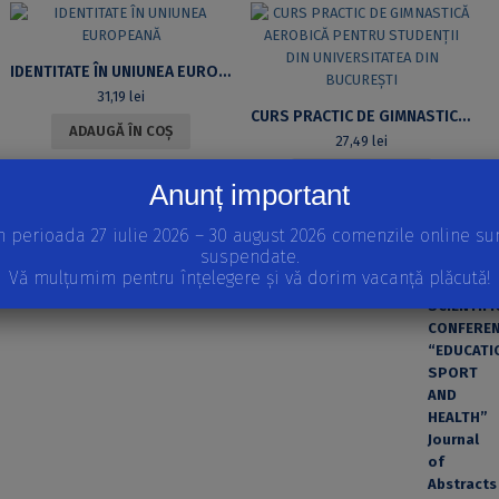
IDENTITATE ÎN UNIUNEA EUROPEANĂ
31,19
lei
CURS PRACTIC DE GIMNASTICĂ AEROBICĂ PENTRU STUDENȚII DIN UNIVERSITATEA DIN BUCUREȘTI
ADAUGĂ ÎN COȘ
27,49
lei
ADAUGĂ ÎN COȘ
Anunț important
APARIȚII RECENTE
n perioada 27 iulie 2026 – 30 august 2026 comenzile online su
suspendate.
INTERNATIONAL SCIENTIFIC CONFERENCE “EDUCATION,
Vă mulțumim pentru înțelegere și vă dorim vacanță plăcută!
SPORT AND HEALTH” Journal of Abstracts 2026