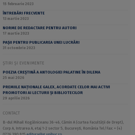
15 februarie 2023
ÎNTREBĂRI FRECVENTE
13 martie 2023
NORME DE REDACTARE PENTRU AUTORI
17 martie 2023
PAȘII PENTRU PUBLICAREA UNEI LUCRĂRI
31 octombrie 2023
ȘTIRI ȘI EVENIMENTE
POEZIA CREȘTINĂ A ANTOLOGIEI PALATINE ÎN DILEMA
25 mai 2026
PREMIILE NAȚIONALE GALEX, ACORDATE CELOR MAI ACTIVI
PROMOTORI AI LECTURII ȘI BIBLIOTECILOR
29 aprilie 2026
CONTACT
B-dul Mihail Kogălniceanu 36-46, Cămin A (curtea Facultății de Drept),
Corp A, Intrarea A, etaj 1-2 sector 5, București, România Tel/Fax: + (4)
0726 390 815
editura@g.unibuc.ro