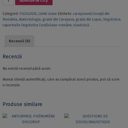
ADAUGĂ ÎN COȘ
GRAIUL
DIN
Categorii:
FILOLOGIE
,
Limbi slave
Etichete:
caraşovenii/croaţii din
LUPAC
România
,
dialectologie
,
graiul din Caraşova
,
graiul din Lupac
,
lingvistica
,
ÎN
raporturile lingvistice (sud)slavo-române
,
slavistică
CONTEXTUL
RAPORTURILOR
LINGVISTICE
Recenzii (0)
(SUD)SLAVO-
ROMÂNE
Recenzii
Nu există recenzii până acum.
Numai clienții autentificați, care au cumpărat acest produs, pot să scrie
o recenzie.
Produse similare