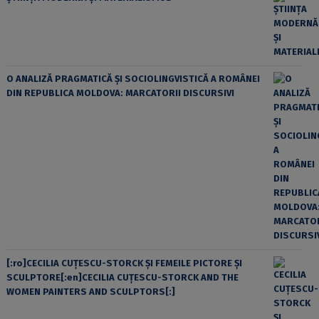
O ANALIZĂ PRAGMATICĂ ȘI SOCIOLINGVISTICĂ A ROMÂNEI
DIN REPUBLICA MOLDOVA: MARCATORII DISCURSIVI
[:ro]CECILIA CUŢESCU-STORCK ŞI FEMEILE PICTORE ŞI
SCULPTORE[:en]CECILIA CUŢESCU-STORCK AND THE
WOMEN PAINTERS AND SCULPTORS[:]