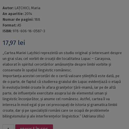
Autor:
LAŢCHICI, Maria
An aparitie:
2014
Numar de pagini:
188
Format:
A5
ISBN:
978-606-16-0587-3
17,97
lei
„Cartea Mariei Laţchici reprezintă un studiu original şi interesant despre
un grai slav, cel vorbit de croaţii din localitatea Lupac – Caraşova,
elaborat în spiritul cercetărilor amănunţite despre limbi vorbite şi
conservate în spaţiul lingvistic românesc.
Importanţa acestei cercetări de o certă valoare ştiinţifică este dată, pe
de o parte, de faptul că studierea graiului din Lupac evidenţiază o etapă
în evoluţia limbii croate în afara graniţelor ţării-mamă, iar pe de altă
parte, de influenţele exercitate asupra lui de elementul uman şi
lingvistic înconjurător, şi anume cel românesc. Astfel, cartea îi va
interesa în mod egal şi pe cei preocupaţi de istoria şi gramatica limbii
croate, dar şi pe specialiştii români care se ocupă de problemele
bilingvismului şi ale interferenţelor lingvistice.” (Adriana Uliu)
Cantitate