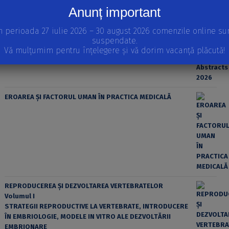
Anunț important
n perioada 27 iulie 2026 – 30 august 2026 comenzile online su
suspendate.
Vă mulțumim pentru înțelegere și vă dorim vacanță plăcută!
EROAREA ȘI FACTORUL UMAN ÎN PRACTICA MEDICALĂ
REPRODUCEREA ȘI DEZVOLTAREA VERTEBRATELOR
Volumul I
STRATEGII REPRODUCTIVE LA VERTEBRATE, INTRODUCERE
ÎN EMBRIOLOGIE, MODELE IN VITRO ALE DEZVOLTĂRII
EMBRIONARE