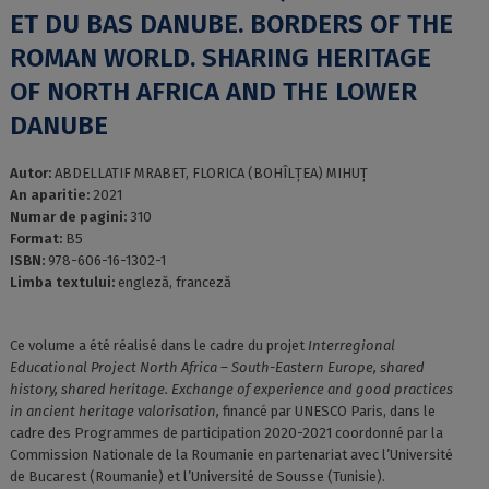
ET DU BAS DANUBE. BORDERS OF THE
ROMAN WORLD. SHARING HERITAGE
OF NORTH AFRICA AND THE LOWER
DANUBE
Autor:
ABDELLATIF MRABET, FLORICA (BOHÎLȚEA) MIHUȚ
An aparitie:
2021
Numar de pagini:
310
Format:
B5
ISBN:
978-606-16-1302-1
Limba textului:
engleză, franceză
Ce volume a été réalisé dans le cadre du projet
Interregional
Educational Project North Africa – South-Eastern Europe, shared
history, shared heritage. Exchange of experience and good practices
in ancient heritage valorisation,
financé par UNESCO Paris, dans le
cadre des Programmes de participation 2020-2021 coordonné par la
Commission Nationale de la Roumanie en partenariat avec l’Université
de Bucarest (Roumanie) et l’Université de Sousse (Tunisie).