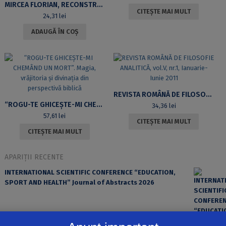
MIRCEA FLORIAN, RECONSTRUCȚIA DATULUI ȘI IDEEA RECESIVITĂȚII
CITEȘTE MAI MULT
24,31
lei
ADAUGĂ ÎN COȘ
REVISTA ROMÂNĂ DE FILOSOFIE ANALITICĂ, VOL.V, NR.1, IANUARIE-IUNIE 2011
“ROGU-TE GHICEȘTE-MI CHEMÂND UN MORT”. MAGIA, VRĂJITORIA ȘI DIVINAȚIA DIN PERSPECTIVĂ BIBLICĂ
34,36
lei
57,61
lei
CITEȘTE MAI MULT
CITEȘTE MAI MULT
APARIȚII RECENTE
INTERNATIONAL SCIENTIFIC CONFERENCE “EDUCATION,
SPORT AND HEALTH” Journal of Abstracts 2026