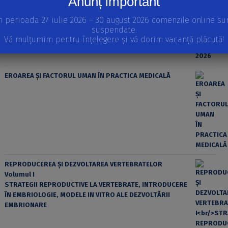
Anunț important
n perioada 27 iulie 2026 – 30 august 2026 comenzile online su
suspendate.
Vă mulțumim pentru înțelegere și vă dorim vacanță plăcută!
EROAREA ȘI FACTORUL UMAN ÎN PRACTICA MEDICALĂ
REPRODUCEREA ȘI DEZVOLTAREA VERTEBRATELOR
Volumul I
STRATEGII REPRODUCTIVE LA VERTEBRATE, INTRODUCERE
ÎN EMBRIOLOGIE, MODELE IN VITRO ALE DEZVOLTĂRII
EMBRIONARE