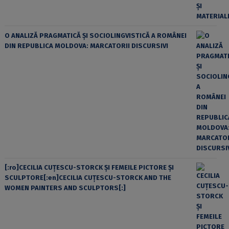
O ANALIZĂ PRAGMATICĂ ȘI SOCIOLINGVISTICĂ A ROMÂNEI
DIN REPUBLICA MOLDOVA: MARCATORII DISCURSIVI
[:ro]CECILIA CUŢESCU-STORCK ŞI FEMEILE PICTORE ŞI
SCULPTORE[:en]CECILIA CUŢESCU-STORCK AND THE
WOMEN PAINTERS AND SCULPTORS[:]