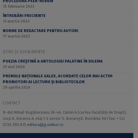
PROCEDURA PEER-REVIEW
15 februarie 2023
ÎNTREBĂRI FRECVENTE
13 martie 2023
NORME DE REDACTARE PENTRU AUTORI
17 martie 2023
ȘTIRI ȘI EVENIMENTE
POEZIA CREȘTINĂ A ANTOLOGIEI PALATINE ÎN DILEMA
25 mai 2026
PREMIILE NAȚIONALE GALEX, ACORDATE CELOR MAI ACTIVI
PROMOTORI AI LECTURII ȘI BIBLIOTECILOR
29 aprilie 2026
CONTACT
B-dul Mihail Kogălniceanu 36-46, Cămin A (curtea Facultății de Drept),
Corp A, Intrarea A, etaj 1-2 sector 5, București, România Tel/Fax: + (4)
0726 390 815
editura@g.unibuc.ro