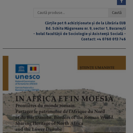
Caută
Caută
după:
Cărțile pot fi achiziționate și de la Librăria EUB
Bd. Schitu Măgureanu nr. 9, sector 1, București
- holul Facultății de Sociologie și Asistență Socială -
Contact:
+4 0760 013 746