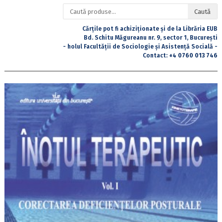
Caută
Caută
după:
Cărțile pot fi achiziționate și de la Librăria EUB
Bd. Schitu Măgureanu nr. 9, sector 1, București
- holul Facultății de Sociologie și Asistență Socială -
Contact:
+4 0760 013 746