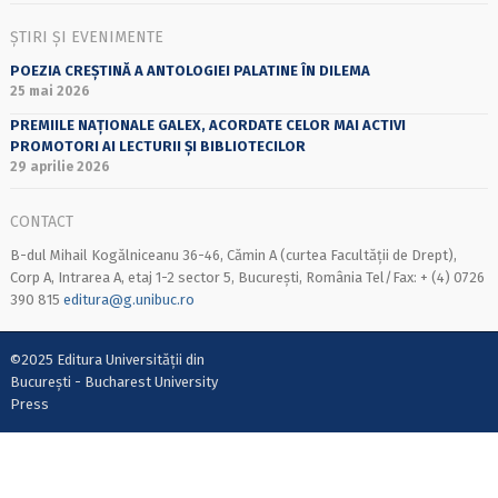
ȘTIRI ȘI EVENIMENTE
POEZIA CREȘTINĂ A ANTOLOGIEI PALATINE ÎN DILEMA
25 mai 2026
PREMIILE NAȚIONALE GALEX, ACORDATE CELOR MAI ACTIVI
PROMOTORI AI LECTURII ȘI BIBLIOTECILOR
29 aprilie 2026
CONTACT
B-dul Mihail Kogălniceanu 36-46, Cămin A (curtea Facultății de Drept),
Corp A, Intrarea A, etaj 1-2 sector 5, București, România Tel/Fax: + (4) 0726
390 815
editura@g.unibuc.ro
©2025 Editura Universității din
București - Bucharest University
Press