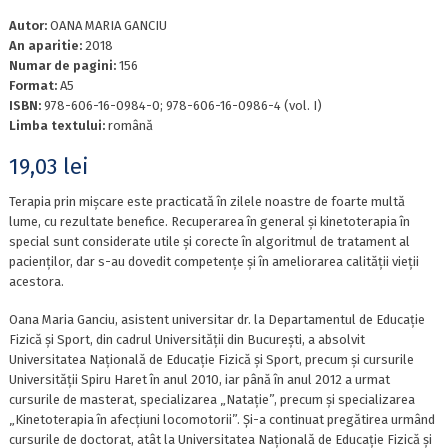
Autor:
OANA MARIA GANCIU
An aparitie:
2018
Numar de pagini:
156
Format:
A5
ISBN:
978-606-16-0984-0; 978-606-16-0986-4 (vol. I)
Limba textului:
română
19,03
lei
Terapia prin mişcare este practicată în zilele noastre de foarte multă
lume, cu rezultate benefice. Recuperarea în general şi kinetoterapia în
special sunt considerate utile şi corecte în algoritmul de tratament al
pacienţilor, dar s-au dovedit competenţe şi în ameliorarea calităţii vieţii
acestora.
Oana Maria Ganciu, asistent universitar dr. la Departamentul de Educaţie
Fizică şi Sport, din cadrul Universităţii din Bucureşti, a absolvit
Universitatea Naţională de Educaţie Fizică şi Sport, precum și cursurile
Universităţii Spiru Haret în anul 2010, iar până în anul 2012 a urmat
cursurile de masterat, specializarea „Nataţie”, precum şi specializarea
„Kinetoterapia în afecţiuni locomotorii”. Și-a continuat pregătirea urmând
cursurile de doctorat, atât la Universitatea Națională de Educație Fizică și