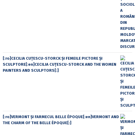
[:ro]CECILIA CUŢESCU-STORCK ŞI FEMEILE PICTORE ŞI
SCULPTORE[:en]CECILIA CUŢESCU-STORCK AND THE WOMEN
PAINTERS AND SCULPTORS[:]
[:ro]VERMONT ȘI FARMECUL BELLE ÉPOQUE[:en]VERMONT AND
THE CHARM OF THE BELLE ÉPOQUE[:]