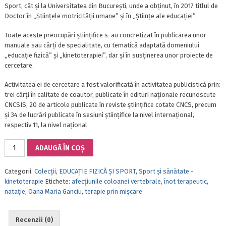
Sport, cât și la Universitatea din București, unde a obținut, în 2017 titlul de
Doctor în „Științele motricității umane” și în „Științe ale educației”.
Toate aceste preocupări științifice s-au concretizat în publicarea unor
manuale sau cărţi de specialitate, cu tematică adaptată domeniului
„educaţie fizică” şi „kinetoterapiei”, dar și în susținerea unor proiecte de
cercetare.
Activitatea ei de cercetare a fost valorificată în activitatea publicistică prin:
trei cărţi în calitate de coautor, publicate în edituri naţionale recunoscute
CNCSIS; 20 de articole publicate în reviste ştiinţifice cotate CNCS, precum
și 34 de lucrări publicate în sesiuni ştiinţifice la nivel internaţional,
respectiv 11, la nivel naţional.
Cantitate
ADAUGĂ ÎN COȘ
ÎNOTUL
TERAPEUTIC,
Categorii:
Colecții
,
EDUCAȚIE FIZICĂ ȘI SPORT
,
Sport şi sănătate -
VOL.
kinetoterapie
Etichete:
afecţiunile coloanei vertebrale
,
înot terapeutic
,
I:
nataţie
,
Oana Maria Ganciu
,
terapie prin mişcare
CORECTAREA
DEFICIENŢELOR
POSTURALE
Recenzii (0)