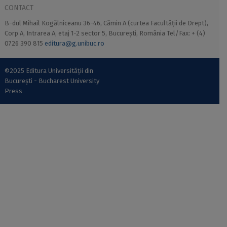
CONTACT
B-dul Mihail Kogălniceanu 36-46, Cămin A (curtea Facultății de Drept),
Corp A, Intrarea A, etaj 1-2 sector 5, București, România Tel/Fax: + (4)
0726 390 815
editura@g.unibuc.ro
©2025 Editura Universității din
București - Bucharest University
Press