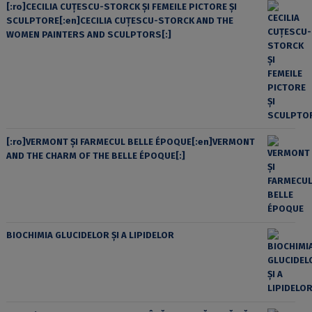
[:ro]CECILIA CUŢESCU-STORCK ŞI FEMEILE PICTORE ŞI
SCULPTORE[:en]CECILIA CUŢESCU-STORCK AND THE
WOMEN PAINTERS AND SCULPTORS[:]
[:ro]VERMONT ȘI FARMECUL BELLE ÉPOQUE[:en]VERMONT
AND THE CHARM OF THE BELLE ÉPOQUE[:]
BIOCHIMIA GLUCIDELOR ȘI A LIPIDELOR