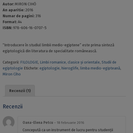
Autor:
MIRON CIHÓ
An aparitie:
2016
Numar de pagini:
316
Format:
A4
ISBN:
978-606-16-0707-5
“Introducere în studiul limbii medio-egiptene” este prima sinteză
egiptologică din literatura de specialitate românească.
Categorii:
FILOLOGIE
,
Limbi romanice, clasice și orientale
,
Studii de
egiptologie
Etichete:
egiptologie
,
hieroglife
,
limba medio-egipteană
,
Miron Ciho
Recenzii (1)
Recenzii
Oana-Elena Petcu
–
18 februarie 2016
Concepută ca un instrument de lucru pentru studenţii