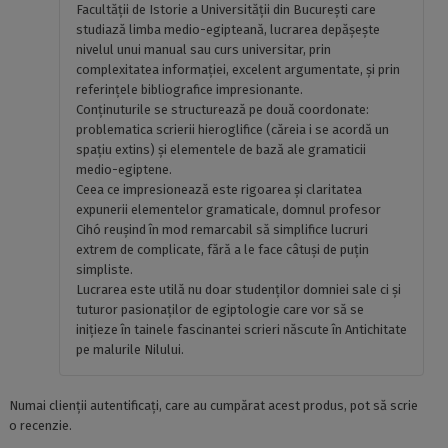
Facultăţii de Istorie a Universităţii din Bucureşti care
studiază limba medio-egipteană, lucrarea depăşeşte
nivelul unui manual sau curs universitar, prin
complexitatea informaţiei, excelent argumentate, şi prin
referinţele bibliografice impresionante.
Conţinuturile se structurează pe două coordonate:
problematica scrierii hieroglifice (căreia i se acordă un
spaţiu extins) şi elementele de bază ale gramaticii
medio-egiptene.
Ceea ce impresionează este rigoarea şi claritatea
expunerii elementelor gramaticale, domnul profesor
Cihó reuşind în mod remarcabil să simplifice lucruri
extrem de complicate, fără a le face câtuşi de puţin
simpliste.
Lucrarea este utilă nu doar studenţilor domniei sale ci şi
tuturor pasionaţilor de egiptologie care vor să se
iniţieze în tainele fascinantei scrieri născute în Antichitate
pe malurile Nilului.
Numai clienții autentificați, care au cumpărat acest produs, pot să scrie
o recenzie.