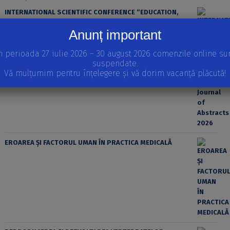
INTERNATIONAL SCIENTIFIC CONFERENCE “EDUCATION,
SPORT AND HEALTH” Journal of Abstracts 2026
Anunț important
n perioada 27 iulie 2026 – 30 august 2026 comenzile online su
suspendate.
Vă mulțumim pentru înțelegere și vă dorim vacanță plăcută!
EROAREA ȘI FACTORUL UMAN ÎN PRACTICA MEDICALĂ