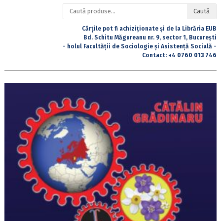
Caută
Caută
după:
Cărțile pot fi achiziționate și de la Librăria EUB
Bd. Schitu Măgureanu nr. 9, sector 1, București
- holul Facultății de Sociologie și Asistență Socială -
Contact:
+4 0760 013 746