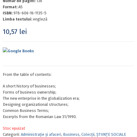
Numar de pagini:
136
Format:
A5
ISBN:
978-606-16-1135-5
Limba textului:
engleză
10,57
lei
Google Books
From the table of contents:
A short history of businesses;
Forms of business ownership;
The new enterprise in the globalization era;
Designing organizational structures;
Common Business Terms;
Excerpts from the Romanian Law 31/1990.
Stoc epuizat
Categorii:
Administrație și afaceri
,
Business
,
Colecții
,
ȘTIINȚE SOCIALE