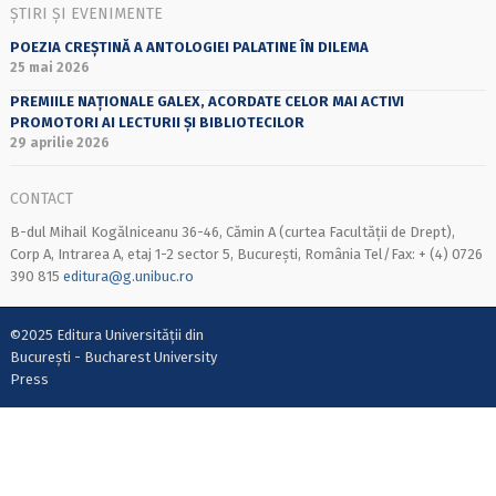
ȘTIRI ȘI EVENIMENTE
POEZIA CREȘTINĂ A ANTOLOGIEI PALATINE ÎN DILEMA
25 mai 2026
PREMIILE NAȚIONALE GALEX, ACORDATE CELOR MAI ACTIVI
PROMOTORI AI LECTURII ȘI BIBLIOTECILOR
29 aprilie 2026
CONTACT
B-dul Mihail Kogălniceanu 36-46, Cămin A (curtea Facultății de Drept),
Corp A, Intrarea A, etaj 1-2 sector 5, București, România Tel/Fax: + (4) 0726
390 815
editura@g.unibuc.ro
©2025 Editura Universității din
București - Bucharest University
Press