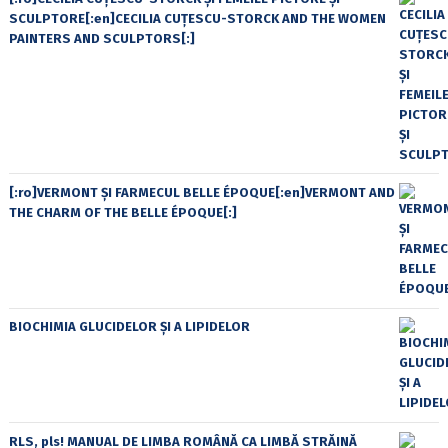
SCULPTORE[:en]CECILIA CUŢESCU-STORCK AND THE WOMEN
PAINTERS AND SCULPTORS[:]
[:ro]VERMONT ȘI FARMECUL BELLE ÉPOQUE[:en]VERMONT AND
THE CHARM OF THE BELLE ÉPOQUE[:]
BIOCHIMIA GLUCIDELOR ȘI A LIPIDELOR
RLS, pls! MANUAL DE LIMBA ROMÂNĂ CA LIMBĂ STRĂINĂ