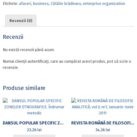
Etichete:
afaceri
,
business
,
Cătălin Grădinaru
,
enterprise organization
Recenzii (0)
Recenzii
Nu există recenzii până acum.
Numai clienții autentificați, care au cumpărat acest produs, pot să scrie o
recenzie.
Produse similare
DANSUL POPULAR SPECIFIC ZONELOR ETNOGRAFICE. ÎNDRUMAR METODIC
REVISTA ROMÂNĂ DE FILOSOFIE ANALITICĂ, VOL.V, NR.1, IANUARIE-IUNIE 2011
23,26
lei
34,36
lei