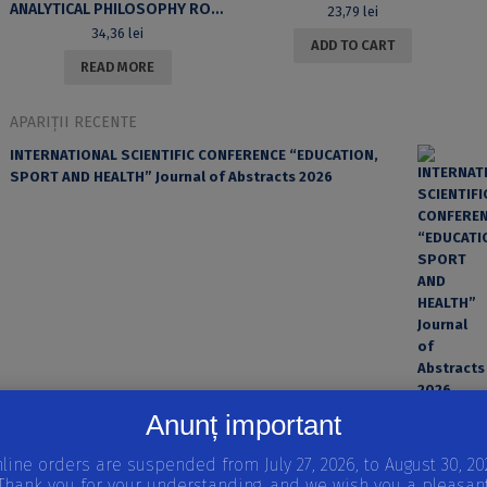
ANALYTICAL PHILOSOPHY ROMANIAN REVIEW, VOL.V, NR.1, JANUARY – JUNE 2011
23,79
lei
34,36
lei
ADD TO CART
READ MORE
APARIȚII RECENTE
INTERNATIONAL SCIENTIFIC CONFERENCE “EDUCATION,
SPORT AND HEALTH” Journal of Abstracts 2026
Anunț important
EROAREA ȘI FACTORUL UMAN ÎN PRACTICA MEDICALĂ
line orders are suspended from July 27, 2026, to August 30, 20
Thank you for your understanding, and we wish you a pleasan