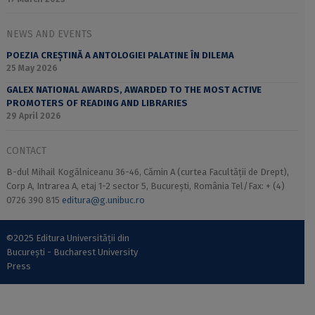
NEWS AND EVENTS
POEZIA CREȘTINĂ A ANTOLOGIEI PALATINE ÎN DILEMA
25 May 2026
GALEX NATIONAL AWARDS, AWARDED TO THE MOST ACTIVE
PROMOTERS OF READING AND LIBRARIES
29 April 2026
CONTACT
B-dul Mihail Kogălniceanu 36-46, Cămin A (curtea Facultății de Drept),
Corp A, Intrarea A, etaj 1-2 sector 5, București, România Tel/Fax: + (4)
0726 390 815
editura@g.unibuc.ro
©2025 Editura Universității din
București - Bucharest University
Press