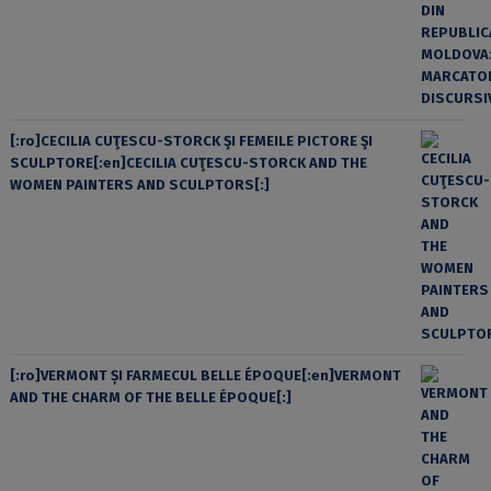
[:ro]CECILIA CUŢESCU-STORCK ŞI FEMEILE PICTORE ŞI
SCULPTORE[:en]CECILIA CUŢESCU-STORCK AND THE
WOMEN PAINTERS AND SCULPTORS[:]
[:ro]VERMONT ȘI FARMECUL BELLE ÉPOQUE[:en]VERMONT
AND THE CHARM OF THE BELLE ÉPOQUE[:]