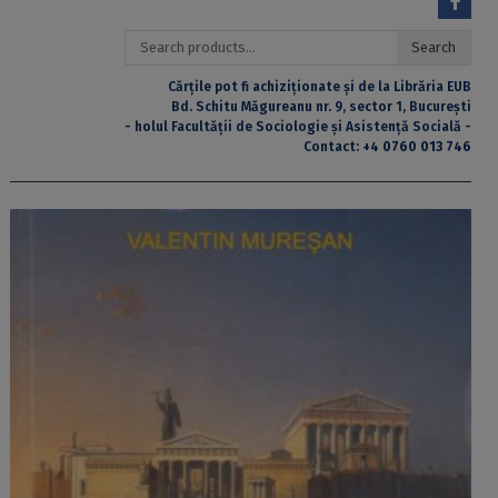
Search
Search
for:
Cărțile pot fi achiziționate și de la Librăria EUB
Bd. Schitu Măgureanu nr. 9, sector 1, București
- holul Facultății de Sociologie și Asistență Socială -
Contact:
+4 0760 013 746