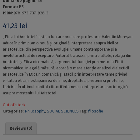
Numar de pagini:
151
Format:
B5
ISBN:
978-973-737-928-3
41,23
lei
„Etica lui Aristotel” este o lucrare prin care profesorul Valentin Mureșan
aduce în prim plan o nouă și originală interpretare asupra ideilor
aristotelice, din perspectiva evoluției umane contemporane și a
nivelului actual de receptare. Autorul tratează, printre altele, relația din
Aristotel și Etica nicomahică, argumentul funcției prin metoda Eticii
nicomahice. În egală măsură, acordă o mare atenție analizei dialecticii
aristotelice în Etica nicomahică și atacă prin interpretare teme privind
virtutea etică, nestăpânirea de sine, dreptatea, prietenii și prietenie,
fericire. În ultimul capitol cititorii întâlnesc o interpretare sociologică
asupra moștenirii lui Aristotel.
Out of stock
Categories:
Philosophy
,
SOCIAL SCIENCES
Tag:
filosofie
Reviews (0)