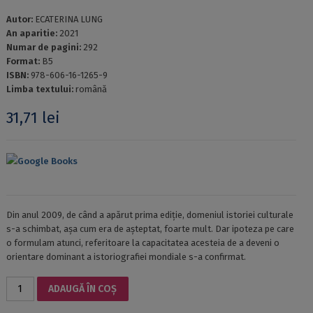
Autor:
ECATERINA LUNG
An aparitie:
2021
Numar de pagini:
292
Format:
B5
ISBN:
978-606-16-1265-9
Limba textului:
română
31,71
lei
Google Books
Din anul 2009, de când a apărut prima ediție, domeniul istoriei culturale
s-a schimbat, așa cum era de așteptat, foarte mult. Dar ipoteza pe care
o formulam atunci, referitoare la capacitatea acesteia de a deveni o
orientare dominant a istoriografiei mondiale s-a confirmat.
Cantitate
ADAUGĂ ÎN COȘ
ISTORIA
CULTURALĂ: