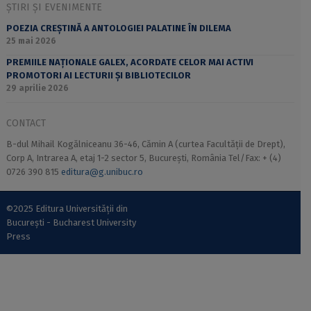
ȘTIRI ȘI EVENIMENTE
POEZIA CREȘTINĂ A ANTOLOGIEI PALATINE ÎN DILEMA
25 mai 2026
PREMIILE NAȚIONALE GALEX, ACORDATE CELOR MAI ACTIVI
PROMOTORI AI LECTURII ȘI BIBLIOTECILOR
29 aprilie 2026
CONTACT
B-dul Mihail Kogălniceanu 36-46, Cămin A (curtea Facultății de Drept),
Corp A, Intrarea A, etaj 1-2 sector 5, București, România Tel/Fax: + (4)
0726 390 815
editura@g.unibuc.ro
©2025 Editura Universității din
București - Bucharest University
Press