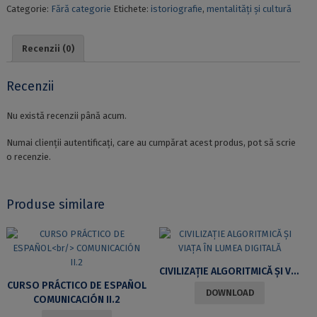
Categorie:
Fără categorie
Etichete:
istoriografie
,
mentalități și cultură
ORIGINI,
EVOLUȚII,
TENDINȚE.
Recenzii (0)
EDIȚIA
A
DOUA
Recenzii
REVĂZUTĂ
ȘI
Nu există recenzii până acum.
ADĂUGITĂ
Numai clienții autentificați, care au cumpărat acest produs, pot să scrie
o recenzie.
Produse similare
CIVILIZAȚIE ALGORITMICĂ ȘI VIAȚA ÎN LUMEA DIGITALĂ
CURSO PRÁCTICO DE ESPAÑOL
DOWNLOAD
COMUNICACIÓN II.2