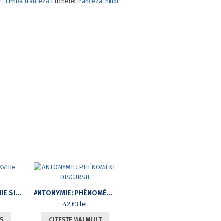
E
,
Limba franceză
Etichete:
franceza
,
hindi
,
ÉTUDES SUR LE XVIIIE SIÈCLE
ANTONYMIE: PHÉNOMÈNE DISCURSIF
42,63
lei
Ș
CITEȘTE MAI MULT