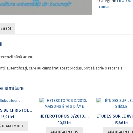
Categorii:
FILOLOGI
DOMAINE
romana
TYPOLOGIQUE:
FRANÇAIS,
HINDI,
ROUMAIN
ii (0)
i
recenzii până acum.
nții autentificați, care au cumpărat acest produs, pot să scrie o recenzie.
e similare
ÉLÉMENTS DE CHRISTOLOGIE DANS LES SERMONS DE JACQUES BÉNIGNE BOSSUET
HETEROTOPOS 3/2010. MAISONS ÉTATS D’ÂME
16,91
lei
30,13
lei
15,86
lei
ȘTE MAI MULT
ADAUGĂ ÎN COȘ
ADAUGĂ ÎN CO