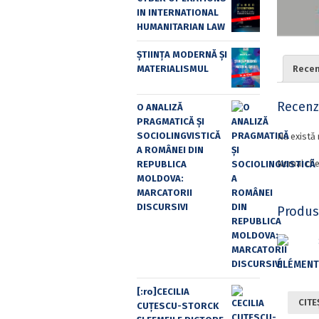
IN INTERNATIONAL
HUMANITARIAN LAW
ȘTIINȚA MODERNĂ ȘI
MATERIALISMUL
Recenz
Recenzi
O ANALIZĂ
PRAGMATICĂ ȘI
SOCIOLINGVISTICĂ
Nu există 
A ROMÂNEI DIN
Numai clie
REPUBLICA
MOLDOVA:
MARCATORII
DISCURSIVI
Produs
[:ro]CECILIA
CITE
CUŢESCU-STORCK