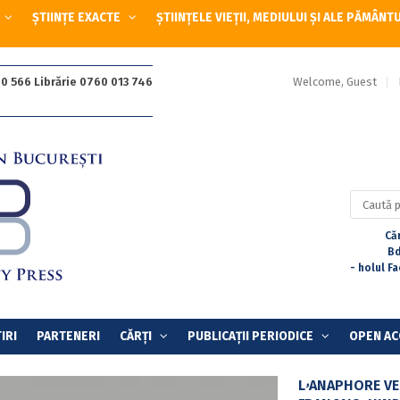
ȘTIINȚE EXACTE
ȘTIINȚELE VIEȚII, MEDIULUI ȘI ALE PĂMÂNT
Welcome, Guest
0 566 Librărie 0760 013 746
Caută
după:
Căr
Bd
- holul F
IRI
PARTENERI
CĂRȚI
PUBLICAȚII PERIODICE
OPEN AC
LۥANAPHORE VERBALE. DOMAINE TYPOLOGIQUE: