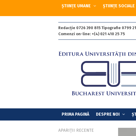
ȘTIINȚE UMANE
ȘTIINȚE SOCIALE
Redacție 0726 390 815 Tipografie 0799 21
Comenzi on-line: +(4) 021 410 25 75
PRIMA PAGINĂ
DESPRE NOI
ȘT
APARIȚII RECENTE