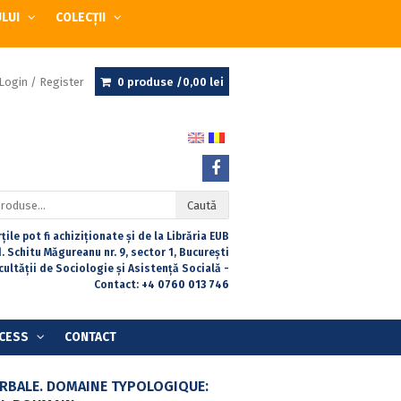
ULUI
COLECȚII
Login / Register
0 produse /
0,00
lei
Caută
țile pot fi achiziționate și de la Librăria EUB
. Schitu Măgureanu nr. 9, sector 1, București
acultății de Sociologie și Asistență Socială -
Contact:
+4 0760 013 746
CESS
CONTACT